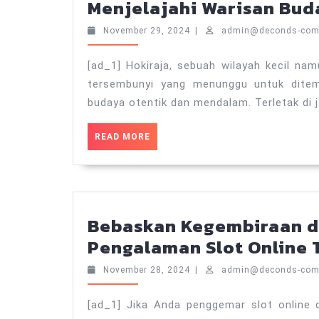
Menjelajahi Warisan Bud
November
November 29, 2024
|
admin@deconds-com.
29,
2024
[ad_1] Hokiraja, sebuah wilayah kecil na
tersembunyi yang menunggu untuk dite
budaya otentik dan mendalam. Terletak di 
READ
READ MORE
MORE
Bebaskan Kegembiraan de
Pengalaman Slot Online 
November
November 28, 2024
|
admin@deconds-com.
28,
2024
[ad_1] Jika Anda penggemar slot online 