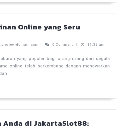
Anda
inan Online yang Seru
jelajahi
ia
admin@deconds-
preview-domain.com
|
0 Comment
|
11:32 am
mainan
com.preview-
domain.com
ine
hiburan yang populer bagi orang-orang dari segala
 game online telah berkembang dengan menawarkan
g
dan
u
sama
taslot88
 Anda di JakartaSlot88: