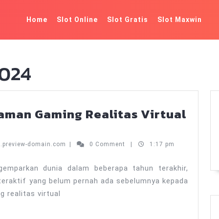
Home
Slot Online
Slot Gratis
Slot Maxwin
024
man Gaming Realitas Virtual
a88:
admin@deconds-
preview-domain.com
|
0 Comment
|
1:17 pm
laman
com.preview-
domain.com
g
ggemparkan dunia dalam beberapa tahun terakhir,
eraktif yang belum pernah ada sebelumnya kepada
as
 realitas virtual
l