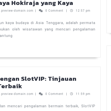
Menjelajah
aya Hokiraja yang Kaya
Warisan
admin@deconds-
preview-domain.com
|
0 Comment
|
12:57 pm
Budaya
com.preview-
domain.com
Hokiraja
mun kaya budaya di Asia Tenggara, adalah permata
mukan oleh wisatawan yang mencari pengalaman
yang
jantung
Kaya
ngan SlotVIP: Tinjauan
Bebaskan
Terbaik
Kegembiraan
admin@deconds-
preview-domain.com
|
0 Comment
|
11:59 pm
dengan
com.preview-
domain.com
SlotVIP:
dan mencari pengalaman bermain terbaik, SlotVIP