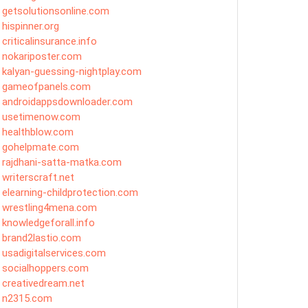
getsolutionsonline.com
hispinner.org
criticalinsurance.info
nokariposter.com
kalyan-guessing-nightplay.com
gameofpanels.com
androidappsdownloader.com
usetimenow.com
healthblow.com
gohelpmate.com
g
rajdhani-satta-matka.com
writerscraft.net
elearning-childprotection.com
wrestling4mena.com
knowledgeforall.info
brand2lastio.com
:
usadigitalservices.com
aga77
socialhoppers.com
creativedream.net
n2315.com