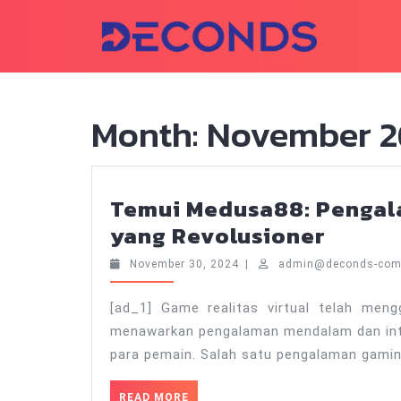
Skip
to
content
Month:
November 2
Temui Medusa88: Pengala
Temui
yang Revolusioner
Medus
November
November 30, 2024
|
admin@deconds-com.
Penga
30,
2024
Gamin
[ad_1] Game realitas virtual telah men
menawarkan pengalaman mendalam dan int
Realit
para pemain. Salah satu pengalaman gaming
Virtua
yang
READ
READ MORE