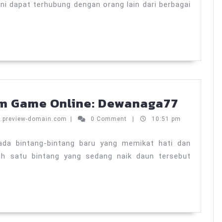
ni dapat terhubung dengan orang lain dari berbagai
Temui
am Game Online: Dewanaga77
Bintan
admin@deconds-
preview-domain.com
|
0 Comment
|
10:51 pm
Baru
com.preview-
domain.com
dalam
 ada bintang-bintang baru yang memikat hati dan
lah satu bintang yang sedang naik daun tersebut
Game
Online
Dewan