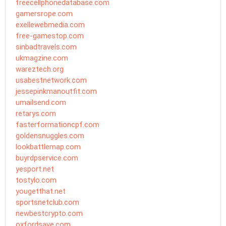
freecellphonedatabase.com
gamersrope.com
exellewebmedia.com
free-gamestop.com
sinbadtravels.com
ukmagzine.com
wareztech.org
usabestnetwork.com
jessepinkmanoutfit.com
umailsend.com
retarys.com
fasterformationcpf.com
goldensnuggles.com
lookbattlemap.com
buyrdpservice.com
yesport.net
tostylo.com
yougetthat.net
sportsnetclub.com
newbestcrypto.com
oxfordsave.com