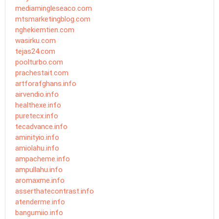
mediamingleseaco.com
mtsmarketingblog.com
nghekiemtien.com
wasirku.com
tejas24.com
poolturbo.com
prachestait.com
artforafghans.info
airvendio.info
healthexe.info
puretecx.info
tecadvance.info
aminityio.info
amiolahu.info
ampacheme.info
ampullahu.info
aromaxme.info
asserthatecontrast.info
atenderme.info
bangumiio.info