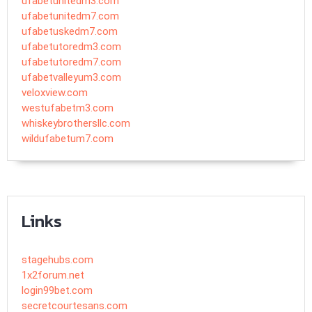
ufabetunitedm3.com
ufabetunitedm7.com
ufabetuskedm7.com
ufabetutoredm3.com
ufabetutoredm7.com
ufabetvalleyum3.com
veloxview.com
westufabetm3.com
whiskeybrothersllc.com
wildufabetum7.com
Links
stagehubs.com
1x2forum.net
login99bet.com
secretcourtesans.com