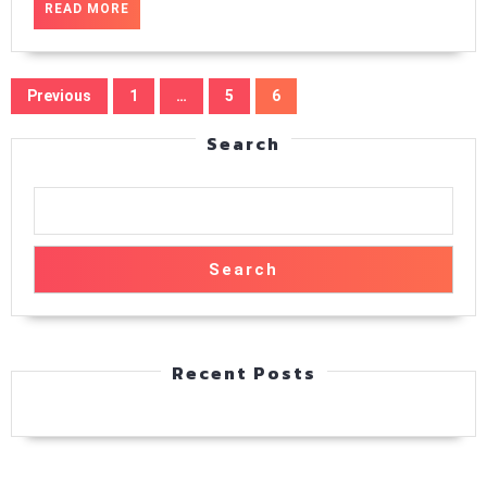
READ
READ MORE
kreatif
MORE
Posts
Previous
1
…
5
6
navigation
Search
Search
Recent Posts