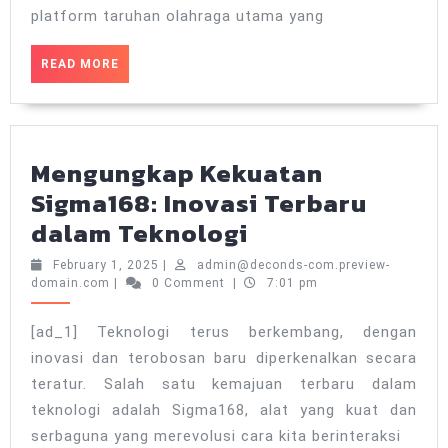
Platf
platform taruhan olahraga utama yang
Taru
READ
READ MORE
Olahr
MORE
Premi
Mengungkap Kekuatan
Sigma168: Inovasi Terbaru
Mengungkap
dalam Teknologi
Kekuatan
February
February 1, 2025
|
admin@deconds-com.preview-
Sigma168:
admin@deconds-
1,
domain.com
|
0 Comment
|
7:01 pm
com.preview-
2025
Inovasi
domain.com
[ad_1] Teknologi terus berkembang, dengan
Terbaru
inovasi dan terobosan baru diperkenalkan secara
dalam
teratur. Salah satu kemajuan terbaru dalam
Teknologi
teknologi adalah Sigma168, alat yang kuat dan
serbaguna yang merevolusi cara kita berinteraksi