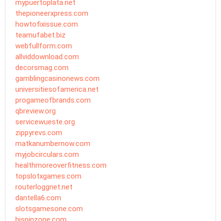
mypuertoplata.net
thepioneerxpress.com
howtofixissue.com
teamufabet.biz
webfullform.com
allviddownload.com
decorsmag.com
gamblingcasinonews.com
universitiesofamerica.net
progameofbrands.com
qbreview.org
servicewueste.org
zippyrevs.com
matkanumbernow.com
myjobcirculars.com
healthmoreoverfitness.com
topslotxgames.com
routerloggnet.net
dantella6.com
slotsgamesone.com
hispinzone.com