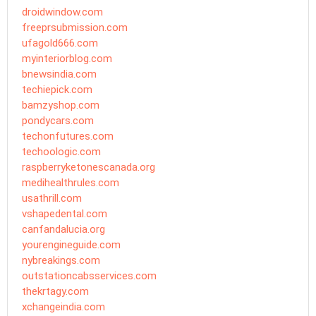
droidwindow.com
freeprsubmission.com
ufagold666.com
myinteriorblog.com
bnewsindia.com
techiepick.com
bamzyshop.com
pondycars.com
techonfutures.com
techoologic.com
raspberryketonescanada.org
medihealthrules.com
usathrill.com
vshapedental.com
canfandalucia.org
yourengineguide.com
nybreakings.com
outstationcabsservices.com
thekrtagy.com
xchangeindia.com