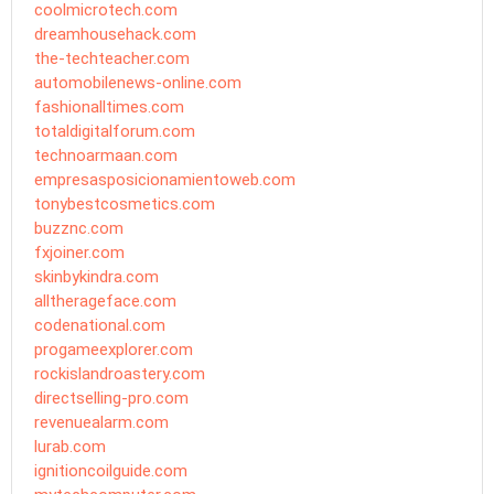
coolmicrotech.com
dreamhousehack.com
the-techteacher.com
automobilenews-online.com
fashionalltimes.com
totaldigitalforum.com
technoarmaan.com
empresasposicionamientoweb.com
tonybestcosmetics.com
buzznc.com
fxjoiner.com
skinbykindra.com
alltherageface.com
codenational.com
progameexplorer.com
rockislandroastery.com
directselling-pro.com
revenuealarm.com
lurab.com
ignitioncoilguide.com