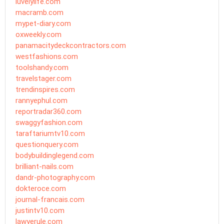
luvelylife.com
macramb.com
mypet-diary.com
oxweekly.com
panamacitydeckcontractors.com
westfashions.com
toolshandy.com
travelstager.com
trendinspires.com
rannyephul.com
reportradar360.com
swaggyfashion.com
taraftariumtv10.com
questionquery.com
bodybuildinglegend.com
brilliant-nails.com
dandr-photography.com
dokteroce.com
journal-francais.com
justintv10.com
lawyerule.com