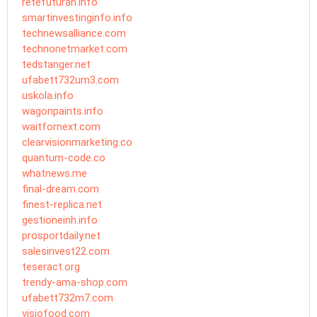
retefuturah.info
smartinvestinginfo.info
technewsalliance.com
technonetmarket.com
tedstanger.net
ufabett732um3.com
uskola.info
wagonpaints.info
waitfornext.com
clearvisionmarketing.co
quantum-code.co
whatnews.me
final-dream.com
finest-replica.net
gestioneinh.info
prosportdaily.net
salesinvest22.com
teseract.org
trendy-ama-shop.com
ufabett732m7.com
visiofood.com