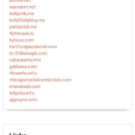
pinhive.net
warnabet.net
bollym4u.me
bolly2tollyblog.me
pandaclub.me
flyttevask.io
byhous.com
hartfordplazahotel.com
m-918kissapk.com
nabavkame.info
gakbiasa.com
iflowerhu.info
chicagocrystalconnection.com
imanabadii.com
trilipohu.info
appruptio.info