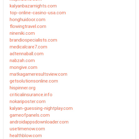
kalyanbazarnights.com
top-online-casino-usa.com
honghuidoor.com
flowingtravel.com
nineniki.com
brandiospecialists.com
medicalcare7.com
adtennaball.com
nabzah.com
mongive.com
matkagameresultsview.com
getsolutionsonline.com
hispinner.org
criticalinsurance.info
nokariposter.com
kalyan-guessing-nightplay.com
gameofpanels.com
androidappsdownloader.com
usetimenow.com
healthblow.com