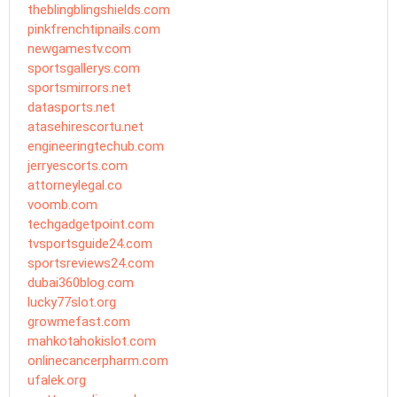
theblingblingshields.com
pinkfrenchtipnails.com
newgamestv.com
sportsgallerys.com
sportsmirrors.net
datasports.net
atasehirescortu.net
engineeringtechub.com
jerryescorts.com
attorneylegal.co
voomb.com
techgadgetpoint.com
tvsportsguide24.com
sportsreviews24.com
dubai360blog.com
lucky77slot.org
growmefast.com
mahkotahokislot.com
onlinecancerpharm.com
ufalek.org