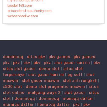
mytechcomputer.com
bioslot168.com
artsandcraftsauthority.com
webservicelive.com
dominoqq
|
situs pkv
|
pkv games
|
pkv games
|
pkv
|
pkv
|
pkv
|
pkv
|
pkv
|
slot gacor hari ini
|
pkv
|
situs slot gacor
|
demo slot
|
situs slot
terpercaya
|
slot gacor hari ini
|
pg soft
|
slot
maxwin
|
slot gacor maxwin
|
slot anti rungkat
|
x500 slot
|
demo slot pragmatic maxwin
|
situs
slot online
|
mahjong ways 2
|
slot gacor
|
situs
slot
|
dominoqq
|
dominoqq
|
menuqq daftar
|
murniqq daftar
|
hematqq daftar
|
pkv
|
pkv