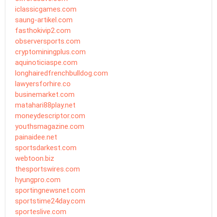
iclassicgames.com
saung-artikel.com
fasthokivip2.com
observersports.com
cryptominingplus.com
aquinoticiaspe.com
longhairedfrenchbulldog.com
lawyersforhire.co
businemarket.com
matahari88play.net
moneydescriptor.com
youthsmagazine.com
painaidee.net
sportsdarkest.com
webtoon.biz
thesportswires.com
hyungpro.com
sportingnewsnet.com
sportstime24day.com
sporteslive.com