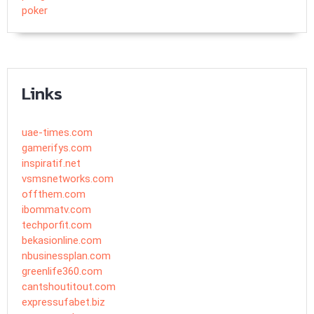
poker
Links
uae-times.com
gamerifys.com
inspiratif.net
vsmsnetworks.com
offthem.com
ibommatv.com
techporfit.com
bekasionline.com
nbusinessplan.com
greenlife360.com
cantshoutitout.com
expressufabet.biz