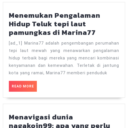
Menemukan Pengalaman
Hidup Teluk tepi laut
Menemu
pamungkas di Marina77
Pengala
[ad_1] Marina77 adalah pengembangan perumahan
Hidup
tepi laut mewah yang menawarkan pengalaman
Teluk
hidup terbaik bagi mereka yang mencari kombinasi
tepi
kenyamanan dan kemewahan. Terletak di jantung
laut
kota yang ramai, Marina77 memberi penduduk
pamung
READ
READ MORE
di
MORE
Marina7
Menavigasi dunia
nagakoin99: apa yang perlu