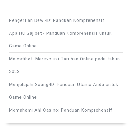
Pengertian Dewi4D: Panduan Komprehensif
Apa itu Gajibet? Panduan Komprehensif untuk
Game Online
Majestibet: Merevolusi Taruhan Online pada tahun
2023
Menjelajahi Saung4D: Panduan Utama Anda untuk
Game Online
Memahami Ahl Casino: Panduan Komprehensif