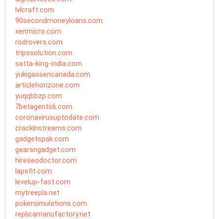
lvlcraft.com
90secondmoneyloans.com
xenmicro.com
rodrovers.com
tripssolution.com
satta-king-india.com
yukigassencanada.com
articlehorizone.com
yuqqbbzp.com
7betagents6.com
coronavirusuptodate.com
crackinstreams.com
gadgetspak.com
gearsngadget.com
hireseodoctor.com
lapsfit.com
levelup-fast.com
mytreepla.net
pokersimulations.com
replicamanufactory.net