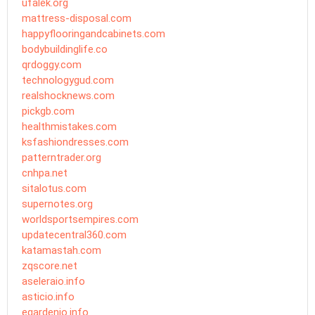
ufalek.org
mattress-disposal.com
happyflooringandcabinets.com
bodybuildinglife.co
qrdoggy.com
technologygud.com
realshocknews.com
pickgb.com
healthmistakes.com
ksfashiondresses.com
patterntrader.org
cnhpa.net
sitalotus.com
supernotes.org
worldsportsempires.com
updatecentral360.com
katamastah.com
zqscore.net
aseleraio.info
asticio.info
egardenio.info