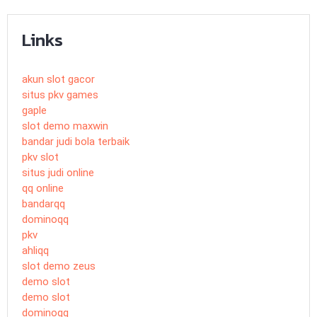
Links
akun slot gacor
situs pkv games
gaple
slot demo maxwin
bandar judi bola terbaik
pkv slot
situs judi online
qq online
bandarqq
dominoqq
pkv
ahliqq
slot demo zeus
demo slot
demo slot
dominoqq