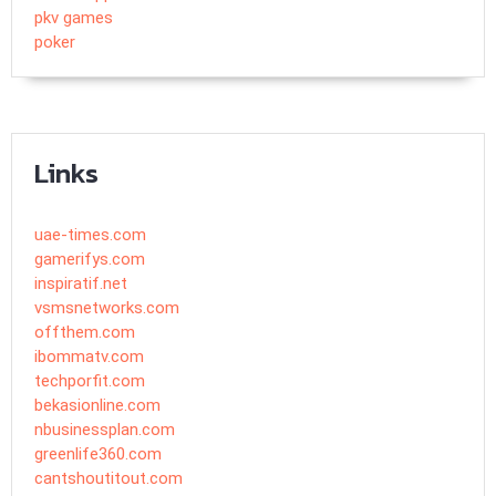
pkv games
poker
Links
uae-times.com
gamerifys.com
inspiratif.net
vsmsnetworks.com
offthem.com
ibommatv.com
techporfit.com
bekasionline.com
nbusinessplan.com
greenlife360.com
cantshoutitout.com