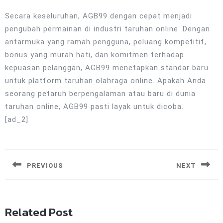
Secara keseluruhan, AGB99 dengan cepat menjadi
pengubah permainan di industri taruhan online. Dengan
antarmuka yang ramah pengguna, peluang kompetitif,
bonus yang murah hati, dan komitmen terhadap
kepuasan pelanggan, AGB99 menetapkan standar baru
untuk platform taruhan olahraga online. Apakah Anda
seorang petaruh berpengalaman atau baru di dunia
taruhan online, AGB99 pasti layak untuk dicoba.
[ad_2]
Post
navigation
PREVIOUS
NEXT
Previous
Next
post:
post:
Related Post