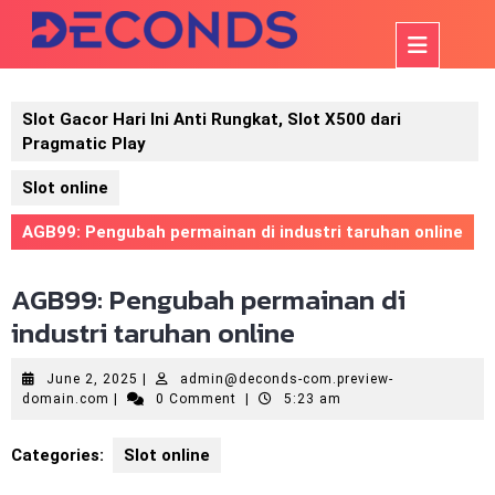
Skip
to
Op
content
But
Slot Gacor Hari Ini Anti Rungkat, Slot X500 dari
Pragmatic Play
Slot online
AGB99: Pengubah permainan di industri taruhan online
AGB99: Pengubah permainan di
industri taruhan online
June
June 2, 2025
|
admin@deconds-com.preview-
admin@deconds-
2,
domain.com
|
0 Comment
|
5:23 am
com.preview-
2025
domain.com
Categories:
Slot online