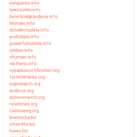
bangumiio.info
bekosunhu.info
beneficialgrandiose.info
blomaio.info
dosellinfoplete.info
podtubeio.info
powerfulvolatile.info
qvidsio.info
shumaio.info
slotherio.info
cysapluscertification.org
fortnitehacks.org
loginsearch.org
aodecor.org
donorsmatch.org
nowtimes.org
casinoeing.org
livemocha.biz
streetlife.biz
hyves.biz