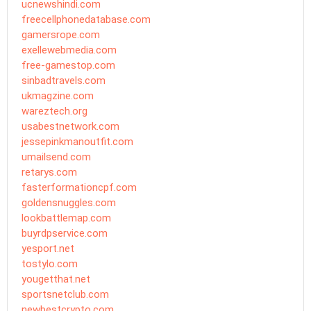
ucnewshindi.com
freecellphonedatabase.com
gamersrope.com
exellewebmedia.com
free-gamestop.com
sinbadtravels.com
ukmagzine.com
wareztech.org
usabestnetwork.com
jessepinkmanoutfit.com
umailsend.com
retarys.com
fasterformationcpf.com
goldensnuggles.com
lookbattlemap.com
buyrdpservice.com
yesport.net
tostylo.com
yougetthat.net
sportsnetclub.com
newbestcrypto.com