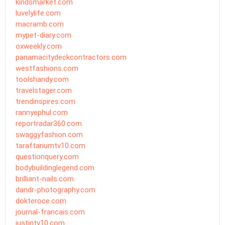
kindsmarket.com
luvelylife.com
macramb.com
mypet-diary.com
oxweekly.com
panamacitydeckcontractors.com
westfashions.com
toolshandy.com
travelstager.com
trendinspires.com
rannyephul.com
reportradar360.com
swaggyfashion.com
taraftariumtv10.com
questionquery.com
bodybuildinglegend.com
brilliant-nails.com
dandr-photography.com
dokteroce.com
journal-francais.com
justintv10.com