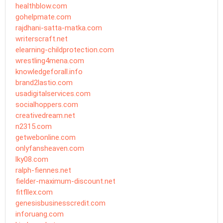
healthblow.com
gohelpmate.com
rajdhani-satta-matka.com
writerscraft.net
elearning-childprotection.com
wrestling4mena.com
knowledgeforall.info
brand2lastio.com
usadigitalservices.com
socialhoppers.com
creativedream.net
n2315.com
getwebonline.com
onlyfansheaven.com
lky08.com
ralph-fiennes.net
fielder-maximum-discount.net
fitfllex.com
genesisbusinesscredit.com
inforuang.com