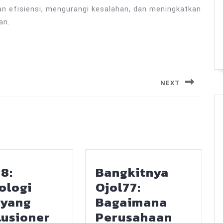
an efisiensi, mengurangi kesalahan, dan meningkatkan
an.
NEXT
Next
post:
8:
Bangkitnya
ologi
Ojol77:
 yang
Bagaimana
i
lusioner
Perusahaan