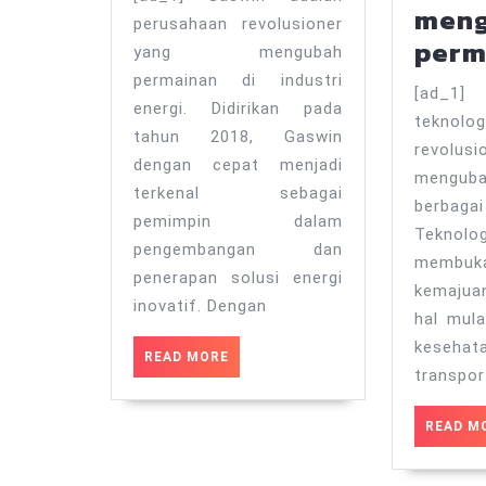
Industri
men
perusahaan revolusioner
Energi
perm
yang mengubah
permainan di industri
[ad_1]
energi. Didirikan pada
teknol
tahun 2018, Gaswin
revol
dengan cepat menjadi
menguba
terkenal sebagai
berbag
pemimpin dalam
Teknolo
pengembangan dan
membuk
penerapan solusi energi
kemajua
inovatif. Dengan
hal mula
keseh
READ
READ MORE
transpor
MORE
READ M