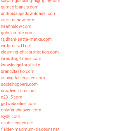
kalyan-guessing-nightplay.com
gameofpanels.com
androidappsdownloader.com
usetimenow.com
healthblow.com
gohelpmate.com
rajdhani-satta-matka.com
writerscraft.net
elearning-childprotection.com
wrestling4mena.com
knowledgeforall.info
brand2lastio.com
usadigitalservices.com
socialhoppers.com
creativedream.net
n2315.com
getwebonline.com
onlyfansheaven.com
lky08.com
ralph-fiennes.net
fielder-maximum-discount.net