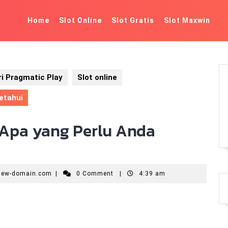
Home
Slot Online
Slot Gratis
Slot Maxwin
ri Pragmatic Play
Slot online
etahui
Apa yang Perlu Anda
admin@deconds-
iew-domain.com
|
0 Comment
|
4:39 am
com.preview-
domain.com