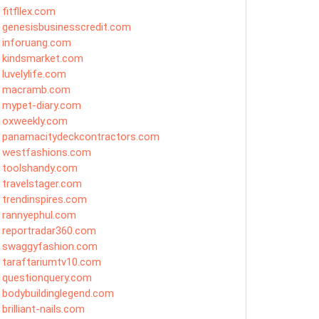
fitfllex.com
genesisbusinesscredit.com
inforuang.com
kindsmarket.com
luvelylife.com
macramb.com
mypet-diary.com
oxweekly.com
panamacitydeckcontractors.com
westfashions.com
toolshandy.com
travelstager.com
trendinspires.com
rannyephul.com
reportradar360.com
swaggyfashion.com
taraftariumtv10.com
questionquery.com
bodybuildinglegend.com
brilliant-nails.com