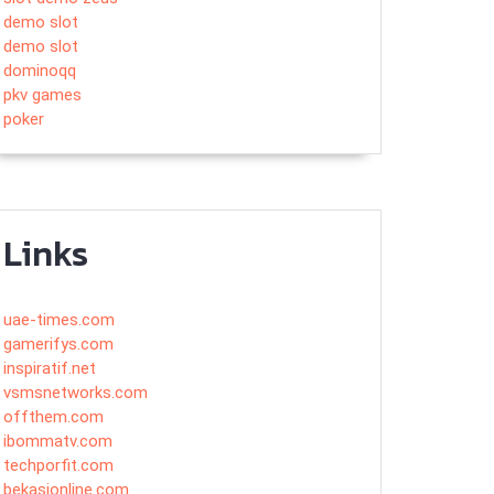
demo slot
demo slot
dominoqq
pkv games
poker
Links
uae-times.com
gamerifys.com
inspiratif.net
vsmsnetworks.com
offthem.com
ibommatv.com
techporfit.com
bekasionline.com