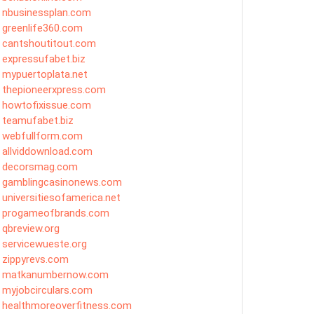
nbusinessplan.com
greenlife360.com
cantshoutitout.com
expressufabet.biz
mypuertoplata.net
thepioneerxpress.com
howtofixissue.com
teamufabet.biz
webfullform.com
allviddownload.com
decorsmag.com
gamblingcasinonews.com
universitiesofamerica.net
progameofbrands.com
qbreview.org
servicewueste.org
zippyrevs.com
matkanumbernow.com
myjobcirculars.com
healthmoreoverfitness.com