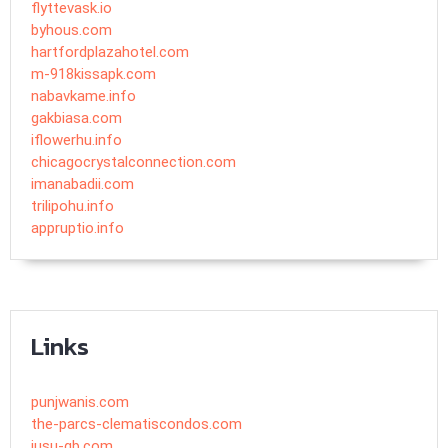
flyttevask.io
byhous.com
hartfordplazahotel.com
m-918kissapk.com
nabavkame.info
gakbiasa.com
iflowerhu.info
chicagocrystalconnection.com
imanabadii.com
trilipohu.info
appruptio.info
Links
punjwanis.com
the-parcs-clematiscondos.com
jusu-gb.com