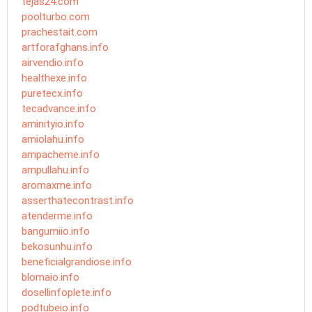
tejas24.com
poolturbo.com
prachestait.com
artforafghans.info
airvendio.info
healthexe.info
puretecx.info
tecadvance.info
aminityio.info
amiolahu.info
ampacheme.info
ampullahu.info
aromaxme.info
asserthatecontrast.info
atenderme.info
bangumiio.info
bekosunhu.info
beneficialgrandiose.info
blomaio.info
dosellinfoplete.info
podtubeio.info