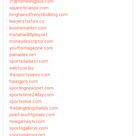
cryptominingplus.com
aquinoticiaspe.com
longhairedfrenchbulldog.com
lawyersforhire.co
businemarket.com
matahari88play.net
moneydescriptor.com
youthsmagazine.com
painaidee.net
sportsdarkest.com
webtoon.biz
thesportswires.com
hyungpro.com
sportingnewsnet.com
sportstime24day.com
sporteslive.com
theblingblingshields.com
pinkfrenchtipnails.com
newgamestv.com
sportsgallerys.com
sportsmirrors.net