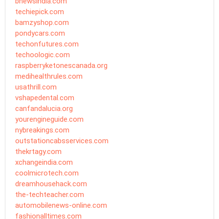
bnewsindia.com
techiepick.com
bamzyshop.com
pondycars.com
techonfutures.com
techoologic.com
raspberryketonescanada.org
medihealthrules.com
usathrill.com
vshapedental.com
canfandalucia.org
yourengineguide.com
nybreakings.com
outstationcabsservices.com
thekrtagy.com
xchangeindia.com
coolmicrotech.com
dreamhousehack.com
the-techteacher.com
automobilenews-online.com
fashionalltimes.com