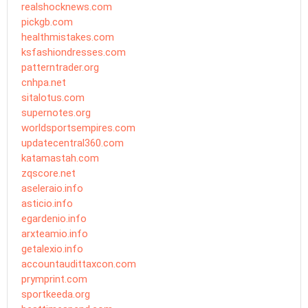
realshocknews.com
pickgb.com
healthmistakes.com
ksfashiondresses.com
patterntrader.org
cnhpa.net
sitalotus.com
supernotes.org
worldsportsempires.com
updatecentral360.com
katamastah.com
zqscore.net
aseleraio.info
asticio.info
egardenio.info
arxteamio.info
getalexio.info
accountaudittaxcon.com
prymprint.com
sportkeeda.org