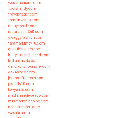
westfashions.com
toolshandy.com
travelstager.com
trendinspires.com
rannyephul.com
reportradar360.com
swaggyfashion.com
taraftariumtv10.com
questionquery.com
bodybuildinglegend.com
brilliant-nails.com
dandr-photography.com
dokteroce.com
journal-francais.com
justintv10.com
lawyerule.com
mediamingleseaco.com
mtsmarketingblog.com
nghekiemtien.com
wasirku.com