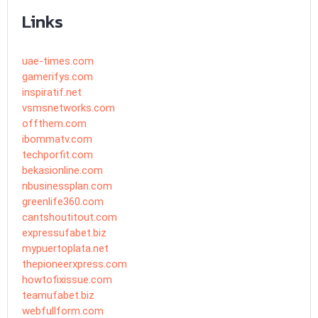
Links
uae-times.com
gamerifys.com
inspiratif.net
vsmsnetworks.com
offthem.com
ibommatv.com
techporfit.com
bekasionline.com
nbusinessplan.com
greenlife360.com
cantshoutitout.com
expressufabet.biz
mypuertoplata.net
thepioneerxpress.com
howtofixissue.com
teamufabet.biz
webfullform.com