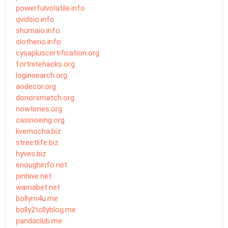
powerfulvolatile.info
qvidsio.info
shumaio.info
slotherio.info
cysapluscertification.org
fortnitehacks.org
loginsearch.org
aodecor.org
donorsmatch.org
nowtimes.org
casinoeing.org
livemocha.biz
streetlife.biz
hyves.biz
enoughinfo.net
pinhive.net
warnabet.net
bollym4u.me
bolly2tollyblog.me
pandaclub.me