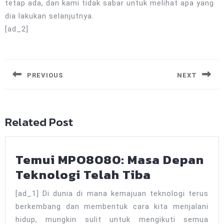
tetap ada, dan kami tidak sabar untuk melihat apa yang
dia lakukan selanjutnya.
[ad_2]
Post
navigation
PREVIOUS
NEXT
Previous
Next
post:
post:
Related Post
Temui MPO8080: Masa Depan
Temui
Teknologi Telah Tiba
MPO8080:
[ad_1] Di dunia di mana kemajuan teknologi terus
Masa
berkembang dan membentuk cara kita menjalani
Depan
hidup, mungkin sulit untuk mengikuti semua