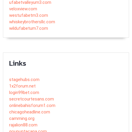
ufabetvalleyum3.com
veloxview.com
westufabetm3.com
whiskeybrothersllc.com
wildufabetum7.com
Links
stagehubs.com
1x2forum.net
login99bet.com
secretcourtesans.com
onlinebahisforum1.com
chicagoheadline.com
camming.org
rajalion88.com
goupuntacana.com