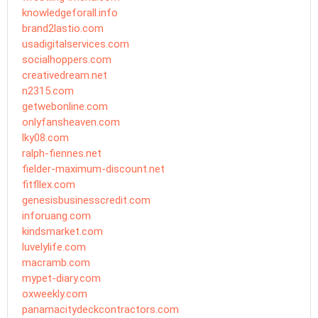
knowledgeforall.info
brand2lastio.com
usadigitalservices.com
socialhoppers.com
creativedream.net
n2315.com
getwebonline.com
onlyfansheaven.com
lky08.com
ralph-fiennes.net
fielder-maximum-discount.net
fitfllex.com
genesisbusinesscredit.com
inforuang.com
kindsmarket.com
luvelylife.com
macramb.com
mypet-diary.com
oxweekly.com
panamacitydeckcontractors.com