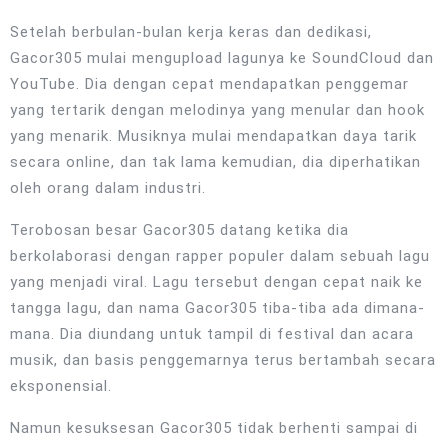
Setelah berbulan-bulan kerja keras dan dedikasi,
Gacor305 mulai mengupload lagunya ke SoundCloud dan
YouTube. Dia dengan cepat mendapatkan penggemar
yang tertarik dengan melodinya yang menular dan hook
yang menarik. Musiknya mulai mendapatkan daya tarik
secara online, dan tak lama kemudian, dia diperhatikan
oleh orang dalam industri.
Terobosan besar Gacor305 datang ketika dia
berkolaborasi dengan rapper populer dalam sebuah lagu
yang menjadi viral. Lagu tersebut dengan cepat naik ke
tangga lagu, dan nama Gacor305 tiba-tiba ada dimana-
mana. Dia diundang untuk tampil di festival dan acara
musik, dan basis penggemarnya terus bertambah secara
eksponensial.
Namun kesuksesan Gacor305 tidak berhenti sampai di