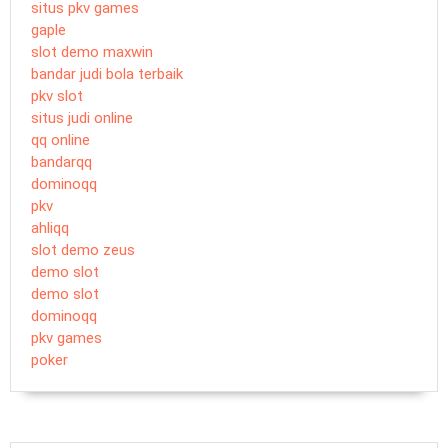
situs pkv games
gaple
slot demo maxwin
bandar judi bola terbaik
pkv slot
situs judi online
qq online
bandarqq
dominoqq
pkv
ahliqq
slot demo zeus
demo slot
demo slot
dominoqq
pkv games
poker