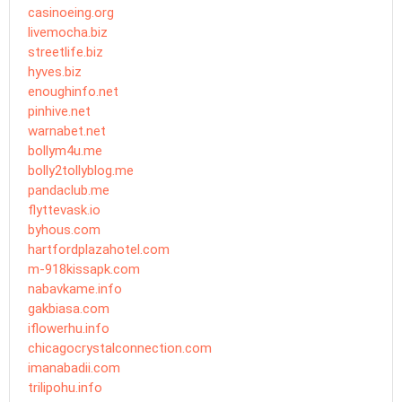
casinoeing.org
livemocha.biz
streetlife.biz
hyves.biz
enoughinfo.net
pinhive.net
warnabet.net
bollym4u.me
bolly2tollyblog.me
pandaclub.me
flyttevask.io
byhous.com
hartfordplazahotel.com
m-918kissapk.com
nabavkame.info
gakbiasa.com
iflowerhu.info
chicagocrystalconnection.com
imanabadii.com
trilipohu.info