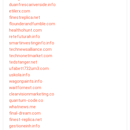
duanfrescariverside.info
etilerx.com
finestreplica.net
flounderandfumble.com
healthohunt.com
retefuturah.info
smartinvestinginfo.info
technewsalliance.com
technonetmarket.com
tedstanger.net
ufabett732um3.com
uskola.info
wagonpaints.info
waitfornext.com
clearvisionmarketing.co
quantum-code.co
whatnews.me
final-dream.com
finest-replica.net
gestioneinh.info