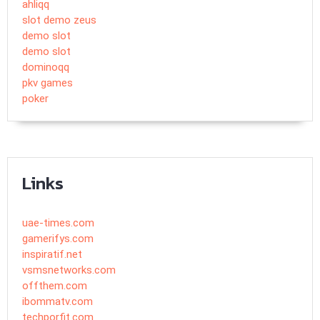
ahliqq
slot demo zeus
demo slot
demo slot
dominoqq
pkv games
poker
Links
uae-times.com
gamerifys.com
inspiratif.net
vsmsnetworks.com
offthem.com
ibommatv.com
techporfit.com