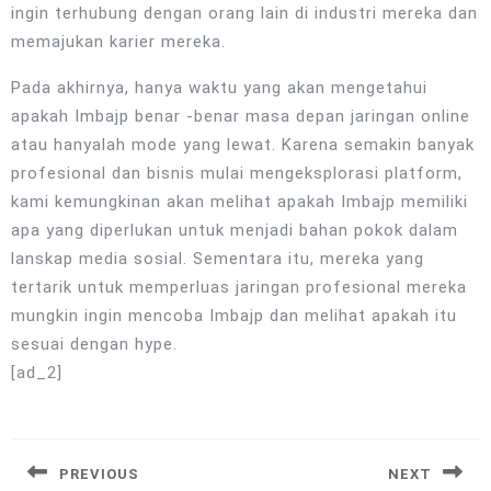
ingin terhubung dengan orang lain di industri mereka dan
memajukan karier mereka.
Pada akhirnya, hanya waktu yang akan mengetahui
apakah Imbajp benar -benar masa depan jaringan online
atau hanyalah mode yang lewat. Karena semakin banyak
profesional dan bisnis mulai mengeksplorasi platform,
kami kemungkinan akan melihat apakah Imbajp memiliki
apa yang diperlukan untuk menjadi bahan pokok dalam
lanskap media sosial. Sementara itu, mereka yang
tertarik untuk memperluas jaringan profesional mereka
mungkin ingin mencoba Imbajp dan melihat apakah itu
sesuai dengan hype.
[ad_2]
Post
navigation
PREVIOUS
NEXT