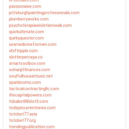
passionawe.com
pittsburghpaintingprofessionals.com
plumberryworks.com
psychoterapiawioletanowak.com
quickultimate.com
quirkyquester.com
sexmedicineformen.com
shiftripple.com
slotterpercaya.co
smartcoolbox.com
sohanjitfinances.com
soulfulhousemusic.net
sparklooms.com
tacticalcontractingllc.com
thecapitalpowers.com
tobabet88slot3.com
todayscurrentnews.com
totobet77.asia
totobet77.org
trendingpublication.com