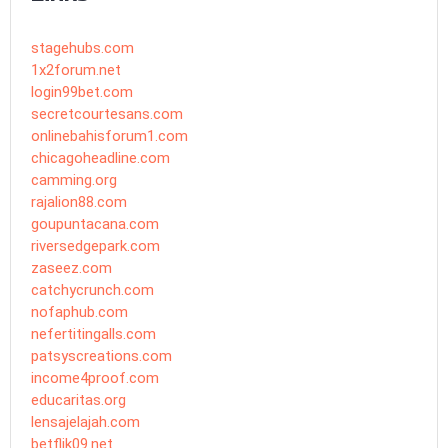
stagehubs.com
1x2forum.net
login99bet.com
secretcourtesans.com
onlinebahisforum1.com
chicagoheadline.com
camming.org
rajalion88.com
goupuntacana.com
riversedgepark.com
zaseez.com
catchycrunch.com
nofaphub.com
nefertitingalls.com
patsyscreations.com
income4proof.com
educaritas.org
lensajelajah.com
betflik09.net