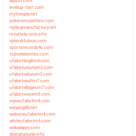
lapsfit.com
levelup-fast.com
mytreepla.net
pokersimulations.com
replicamanufactory.net
rezultate-loto.info
splendifulous.com
sportsrecords4u.com
topceleberites.com
ufabetting8m4.com
ufabetunionum3.com
ufabetvalueum3.com
ufabetvaultm7.com
ufabetvillageum7.com
ufabetvoicem3.com
waveufabetm4.com
wayang88.net
websiteufabetm4.com
whiteufabetm4.com
anikalappy.com
dininghelsinki.info