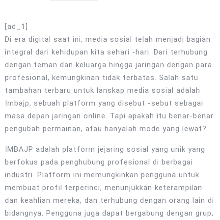
[ad_1]
Di era digital saat ini, media sosial telah menjadi bagian
integral dari kehidupan kita sehari -hari. Dari terhubung
dengan teman dan keluarga hingga jaringan dengan para
profesional, kemungkinan tidak terbatas. Salah satu
tambahan terbaru untuk lanskap media sosial adalah
Imbajp, sebuah platform yang disebut -sebut sebagai
masa depan jaringan online. Tapi apakah itu benar-benar
pengubah permainan, atau hanyalah mode yang lewat?
IMBAJP adalah platform jejaring sosial yang unik yang
berfokus pada penghubung profesional di berbagai
industri. Platform ini memungkinkan pengguna untuk
membuat profil terperinci, menunjukkan keterampilan
dan keahlian mereka, dan terhubung dengan orang lain di
bidangnya. Pengguna juga dapat bergabung dengan grup,