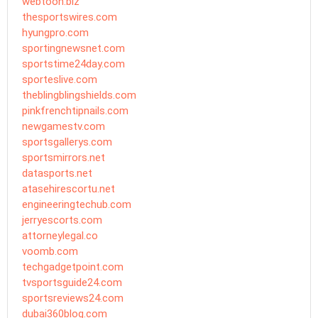
webtoon.biz
thesportswires.com
hyungpro.com
sportingnewsnet.com
sportstime24day.com
sporteslive.com
theblingblingshields.com
pinkfrenchtipnails.com
newgamestv.com
sportsgallerys.com
sportsmirrors.net
datasports.net
atasehirescortu.net
engineeringtechub.com
jerryescorts.com
attorneylegal.co
voomb.com
techgadgetpoint.com
tvsportsguide24.com
sportsreviews24.com
dubai360blog.com