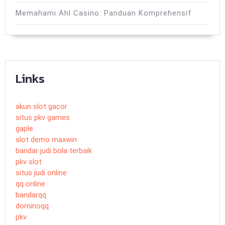
Memahami Ahl Casino: Panduan Komprehensif
Links
akun slot gacor
situs pkv games
gaple
slot demo maxwin
bandar judi bola terbaik
pkv slot
situs judi online
qq online
bandarqq
dominoqq
pkv