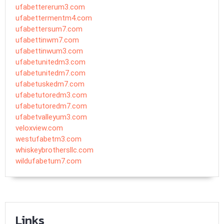
ufabettererum3.com
ufabettermentm4.com
ufabettersum7.com
ufabettinwm7.com
ufabettinwum3.com
ufabetunitedm3.com
ufabetunitedm7.com
ufabetuskedm7.com
ufabetutoredm3.com
ufabetutoredm7.com
ufabetvalleyum3.com
veloxview.com
westufabetm3.com
whiskeybrothersllc.com
wildufabetum7.com
Links