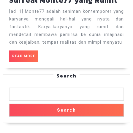
Terkenal
Dun
[ad_1] Monte77 adalah seniman kontemporer yang
Sen
karyanya menggali hal-hal yang nyata dan
Sur
fantastik. Karya-karyanya yang rumit dan
Mon
mendetail membawa pemirsa ke dunia imajinasi
yan
dan keajaiban, tempat realitas dan mimpi menyatu
Rum
READ
READ MORE
MORE
Search
Search