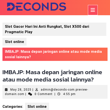
Skip
to
Op
content
But
Slot Gacor Hari Ini Anti Rungkat, Slot X500 dari
Pragmatic Play
Slot online
IMBAJP: Masa depan jaringan online atau mode media
sosial lainnya?
IMBAJP: Masa depan jaringan online
atau mode media sosial lainnya?
May
May 28, 2025
|
admin@deconds-com.preview-
admin@deconds-
28,
domain.com
|
0 Comment
|
4:55 pm
com.preview-
2025
domain.com
Categories:
Slot online