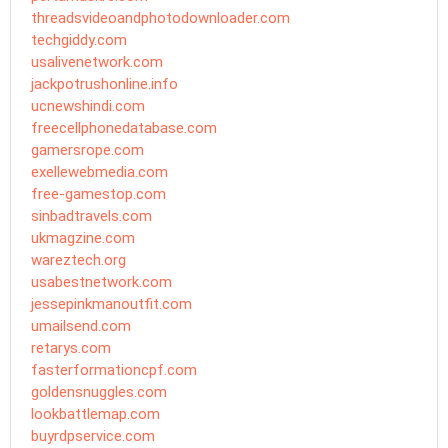
threadsvideoandphotodownloader.com
techgiddy.com
usalivenetwork.com
jackpotrushonline.info
ucnewshindi.com
freecellphonedatabase.com
gamersrope.com
exellewebmedia.com
free-gamestop.com
sinbadtravels.com
ukmagzine.com
wareztech.org
usabestnetwork.com
jessepinkmanoutfit.com
umailsend.com
retarys.com
fasterformationcpf.com
goldensnuggles.com
lookbattlemap.com
buyrdpservice.com