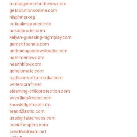
matkagameresultsview.com
getsolutionsonline.com
hispinner.org
criticalinsurance.info
nokariposter.com
kalyan-guessing-nightplay.com
gameofpanels.com
androidappsdownloader.com
usetimenow.com
healthblow.com
gohelpmate.com
rajdhani-satta-matka.com
writerscraft.net
elearning-childprotection.com
wrestling4mena.com
knowledgeforall.info
brand2lastio.com
usadigitalservices.com
socialhoppers.com
creativedream.net