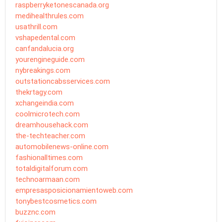
raspberryketonescanada.org
medihealthrules.com
usathrill.com
vshapedental.com
canfandalucia.org
yourengineguide.com
nybreakings.com
outstationcabsservices.com
thekrtagy.com
xchangeindia.com
coolmicrotech.com
dreamhousehack.com
the-techteacher.com
automobilenews-online.com
fashionalltimes.com
totaldigitalforum.com
technoarmaan.com
empresasposicionamientoweb.com
tonybestcosmetics.com
buzznc.com