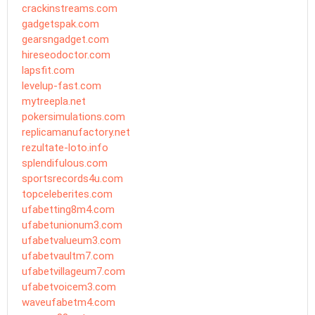
crackinstreams.com
gadgetspak.com
gearsngadget.com
hireseodoctor.com
lapsfit.com
levelup-fast.com
mytreepla.net
pokersimulations.com
replicamanufactory.net
rezultate-loto.info
splendifulous.com
sportsrecords4u.com
topceleberites.com
ufabetting8m4.com
ufabetunionum3.com
ufabetvalueum3.com
ufabetvaultm7.com
ufabetvillageum7.com
ufabetvoicem3.com
waveufabetm4.com