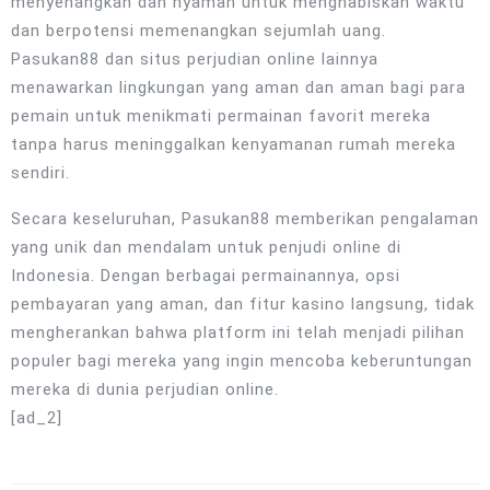
menyenangkan dan nyaman untuk menghabiskan waktu
dan berpotensi memenangkan sejumlah uang.
Pasukan88 dan situs perjudian online lainnya
menawarkan lingkungan yang aman dan aman bagi para
pemain untuk menikmati permainan favorit mereka
tanpa harus meninggalkan kenyamanan rumah mereka
sendiri.
Secara keseluruhan, Pasukan88 memberikan pengalaman
yang unik dan mendalam untuk penjudi online di
Indonesia. Dengan berbagai permainannya, opsi
pembayaran yang aman, dan fitur kasino langsung, tidak
mengherankan bahwa platform ini telah menjadi pilihan
populer bagi mereka yang ingin mencoba keberuntungan
mereka di dunia perjudian online.
[ad_2]
Post