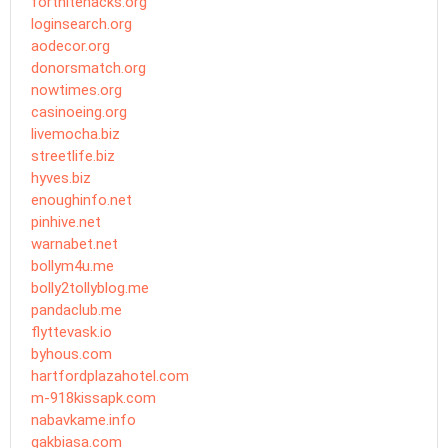
fortnitehacks.org
loginsearch.org
aodecor.org
donorsmatch.org
nowtimes.org
casinoeing.org
livemocha.biz
streetlife.biz
hyves.biz
enoughinfo.net
pinhive.net
warnabet.net
bollym4u.me
bolly2tollyblog.me
pandaclub.me
flyttevask.io
byhous.com
hartfordplazahotel.com
m-918kissapk.com
nabavkame.info
gakbiasa.com