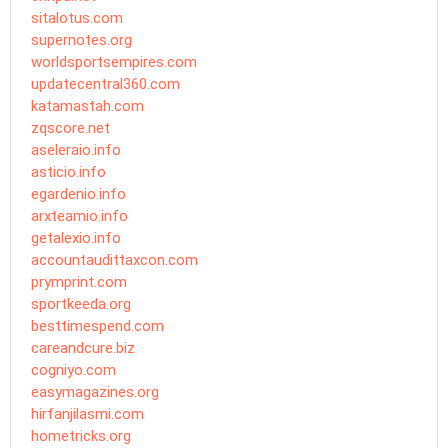
sitalotus.com
supernotes.org
worldsportsempires.com
updatecentral360.com
katamastah.com
zqscore.net
aseleraio.info
asticio.info
egardenio.info
arxteamio.info
getalexio.info
accountaudittaxcon.com
prymprint.com
sportkeeda.org
besttimespend.com
careandcure.biz
cogniyo.com
easymagazines.org
hirfanjilasmi.com
hometricks.org