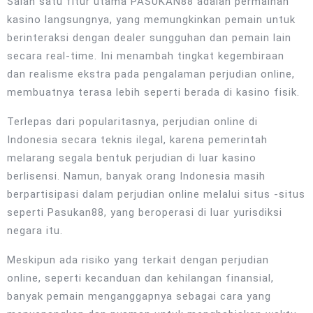
Salah satu fitur utama PASUKAN88 adalah permainan
kasino langsungnya, yang memungkinkan pemain untuk
berinteraksi dengan dealer sungguhan dan pemain lain
secara real-time. Ini menambah tingkat kegembiraan
dan realisme ekstra pada pengalaman perjudian online,
membuatnya terasa lebih seperti berada di kasino fisik.
Terlepas dari popularitasnya, perjudian online di
Indonesia secara teknis ilegal, karena pemerintah
melarang segala bentuk perjudian di luar kasino
berlisensi. Namun, banyak orang Indonesia masih
berpartisipasi dalam perjudian online melalui situs -situs
seperti Pasukan88, yang beroperasi di luar yurisdiksi
negara itu.
Meskipun ada risiko yang terkait dengan perjudian
online, seperti kecanduan dan kehilangan finansial,
banyak pemain menganggapnya sebagai cara yang