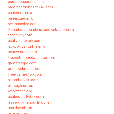
courseoncourse.com
bantinbatdongsan247.com
bahednog.info
bahenxgek.info
pertamaskre.com
threadsvideoandphotodownloader.com
techgiddy.com
usalivenetwork.com
jackpotrushonline.info
ucnewshindi.com
freecellphonedatabase.com
gamersrope.com
exellewebmedia.com
free-gamestop.com
sinbadtravels.com
ukmagzine.com
wareztech.org
usabestnetwork.com
jessepinkmanoutfit.com
umailsend.com
retarys.com