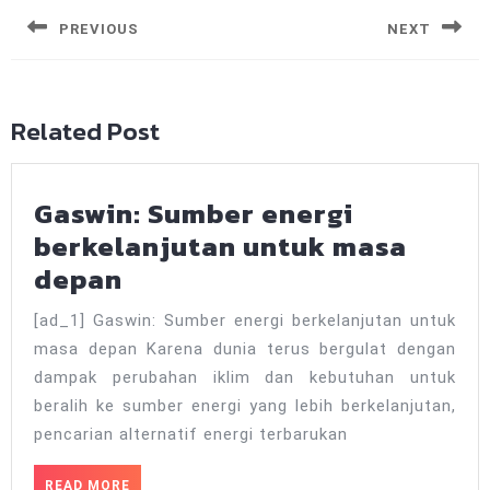
navigation
PREVIOUS
NEXT
Previous
Next
post:
post:
Related Post
Gaswin: Sumber energi
berkelanjutan untuk masa
Gaswin:
depan
Sumber
[ad_1] Gaswin: Sumber energi berkelanjutan untuk
energi
masa depan Karena dunia terus bergulat dengan
berkelanjutan
dampak perubahan iklim dan kebutuhan untuk
untuk
beralih ke sumber energi yang lebih berkelanjutan,
masa
pencarian alternatif energi terbarukan
depan
READ
READ MORE