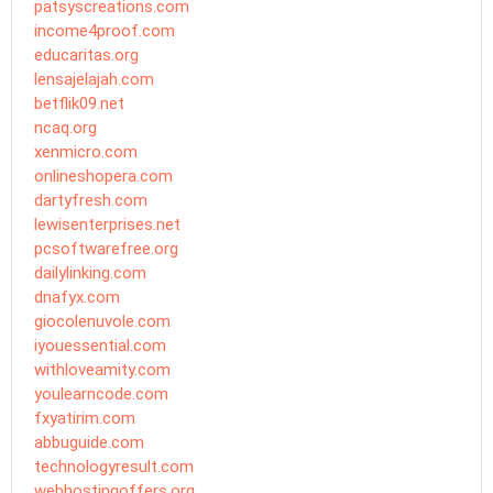
patsyscreations.com
income4proof.com
educaritas.org
lensajelajah.com
betflik09.net
ncaq.org
xenmicro.com
onlineshopera.com
dartyfresh.com
lewisenterprises.net
pcsoftwarefree.org
dailylinking.com
dnafyx.com
giocolenuvole.com
iyouessential.com
withloveamity.com
youlearncode.com
fxyatirim.com
abbuguide.com
technologyresult.com
webhostingoffers.org