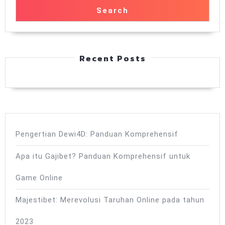
Search
Recent Posts
Pengertian Dewi4D: Panduan Komprehensif
Apa itu Gajibet? Panduan Komprehensif untuk
Game Online
Majestibet: Merevolusi Taruhan Online pada tahun
2023