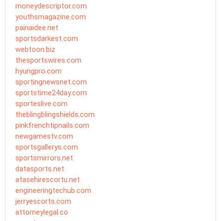
moneydescriptor.com
youthsmagazine.com
painaidee.net
sportsdarkest.com
webtoon.biz
thesportswires.com
hyungpro.com
sportingnewsnet.com
sportstime24day.com
sporteslive.com
theblingblingshields.com
pinkfrenchtipnails.com
newgamestv.com
sportsgallerys.com
sportsmirrors.net
datasports.net
atasehirescortu.net
engineeringtechub.com
jerryescorts.com
attorneylegal.co