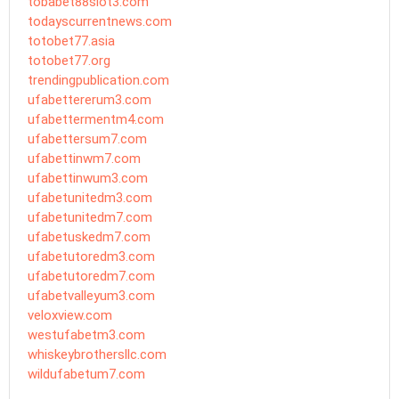
tobabet88slot3.com
todayscurrentnews.com
totobet77.asia
totobet77.org
trendingpublication.com
ufabettererum3.com
ufabettermentm4.com
ufabettersum7.com
ufabettinwm7.com
ufabettinwum3.com
ufabetunitedm3.com
ufabetunitedm7.com
ufabetuskedm7.com
ufabetutoredm3.com
ufabetutoredm7.com
ufabetvalleyum3.com
veloxview.com
westufabetm3.com
whiskeybrothersllc.com
wildufabetum7.com