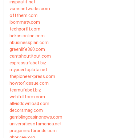
inspiratif.net
vsmsnetworks.com
offthem.com
ibommatv.com
techporfit.com
bekasionline.com
nbusinessplan.com
greenlife360.com
cantshoutitout.com
expressufabet.biz
mypuertoplata.net
thepioneerxpress.com
howtofixissue.com
teamufabet.biz
webfullform.com
allviddownload.com
decorsmag.com
gamblingcasinonews.com
universitiesofamerica.net
progameofbrands.com
qbreview.org