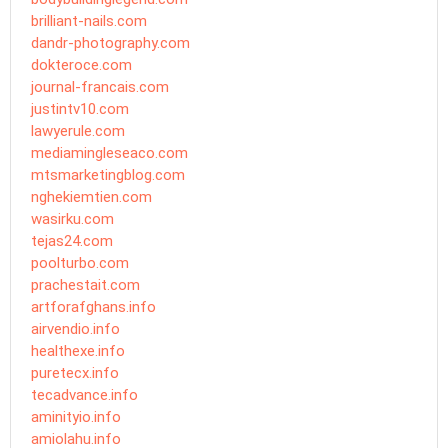
brilliant-nails.com
dandr-photography.com
dokteroce.com
journal-francais.com
justintv10.com
lawyerule.com
mediamingleseaco.com
mtsmarketingblog.com
nghekiemtien.com
wasirku.com
tejas24.com
poolturbo.com
prachestait.com
artforafghans.info
airvendio.info
healthexe.info
puretecx.info
tecadvance.info
aminityio.info
amiolahu.info