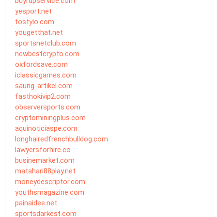
buyrdpservice.com
yesport.net
tostylo.com
yougetthat.net
sportsnetclub.com
newbestcrypto.com
oxfordsave.com
iclassicgames.com
saung-artikel.com
fasthokivip2.com
observersports.com
cryptominingplus.com
aquinoticiaspe.com
longhairedfrenchbulldog.com
lawyersforhire.co
businemarket.com
matahari88play.net
moneydescriptor.com
youthsmagazine.com
painaidee.net
sportsdarkest.com