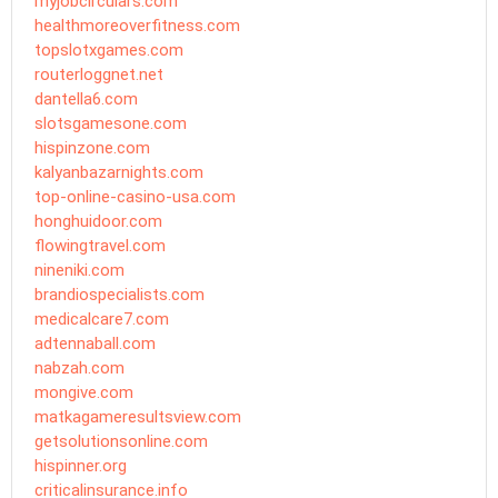
myjobcirculars.com
healthmoreoverfitness.com
topslotxgames.com
routerloggnet.net
dantella6.com
slotsgamesone.com
hispinzone.com
kalyanbazarnights.com
top-online-casino-usa.com
honghuidoor.com
flowingtravel.com
nineniki.com
brandiospecialists.com
medicalcare7.com
adtennaball.com
nabzah.com
mongive.com
matkagameresultsview.com
getsolutionsonline.com
hispinner.org
criticalinsurance.info