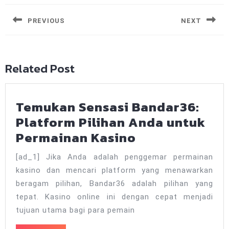
navigation
PREVIOUS
NEXT
Previous
Next
post:
post:
Related Post
Temukan Sensasi Bandar36:
Platform Pilihan Anda untuk
Temukan
Permainan Kasino
Sensasi
[ad_1] Jika Anda adalah penggemar permainan
Bandar36:
kasino dan mencari platform yang menawarkan
Platform
beragam pilihan, Bandar36 adalah pilihan yang
Pilihan
tepat. Kasino online ini dengan cepat menjadi
Anda
tujuan utama bagi para pemain
untuk