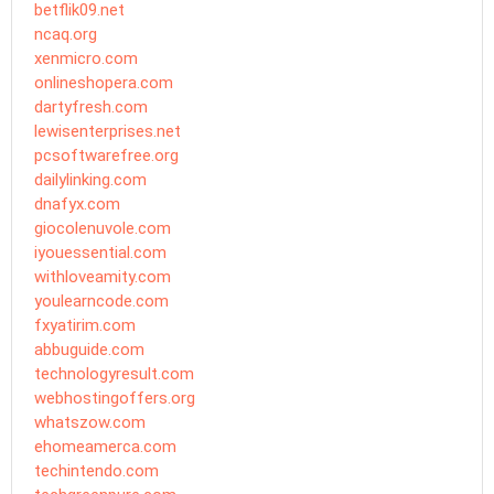
betflik09.net
ncaq.org
xenmicro.com
onlineshopera.com
dartyfresh.com
lewisenterprises.net
pcsoftwarefree.org
dailylinking.com
dnafyx.com
giocolenuvole.com
iyouessential.com
withloveamity.com
youlearncode.com
fxyatirim.com
abbuguide.com
technologyresult.com
webhostingoffers.org
whatszow.com
ehomeamerca.com
techintendo.com