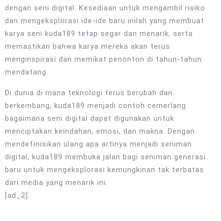
dengan seni digital. Kesediaan untuk mengambil risiko
dan mengeksplorasi ide-ide baru inilah yang membuat
karya seni kuda189 tetap segar dan menarik, serta
memastikan bahwa karya mereka akan terus
menginspirasi dan memikat penonton di tahun-tahun
mendatang.
Di dunia di mana teknologi terus berubah dan
berkembang, kuda189 menjadi contoh cemerlang
bagaimana seni digital dapat digunakan untuk
menciptakan keindahan, emosi, dan makna. Dengan
mendefinisikan ulang apa artinya menjadi seniman
digital, kuda189 membuka jalan bagi seniman generasi
baru untuk mengeksplorasi kemungkinan tak terbatas
dari media yang menarik ini.
[ad_2]
Post