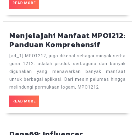
READ
READ MORE
Permainan
MORE
Kasino
Menjelajahi Manfaat MPO1212:
Menjelaj
Panduan Komprehensif
Manfaat
[ad_1] MPO1212, juga dikenal sebagai minyak serba
MPO1212:
guna 1212, adalah produk serbaguna dan banyak
Panduan
digunakan yang menawarkan banyak manfaat
Kompreh
untuk berbagai aplikasi. Dari mesin pelumas hingga
melindungi permukaan logam, MPO1212
READ
READ MORE
MORE
Dana69: Influencer