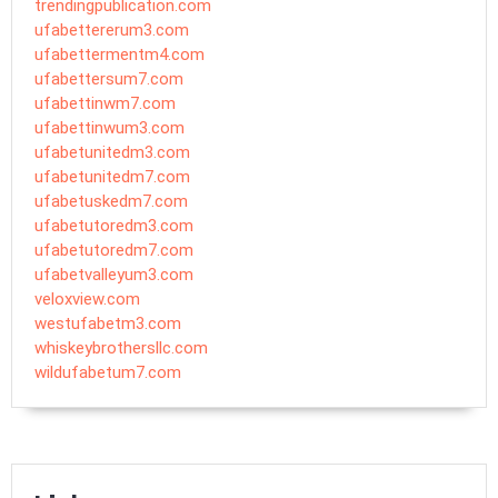
trendingpublication.com
ufabettererum3.com
ufabettermentm4.com
ufabettersum7.com
ufabettinwm7.com
ufabettinwum3.com
ufabetunitedm3.com
ufabetunitedm7.com
ufabetuskedm7.com
ufabetutoredm3.com
ufabetutoredm7.com
ufabetvalleyum3.com
veloxview.com
westufabetm3.com
whiskeybrothersllc.com
wildufabetum7.com