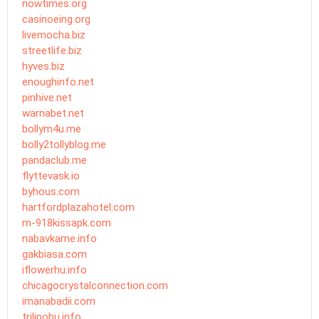
nowtimes.org
casinoeing.org
livemocha.biz
streetlife.biz
hyves.biz
enoughinfo.net
pinhive.net
warnabet.net
bollym4u.me
bolly2tollyblog.me
pandaclub.me
flyttevask.io
byhous.com
hartfordplazahotel.com
m-918kissapk.com
nabavkame.info
gakbiasa.com
iflowerhu.info
chicagocrystalconnection.com
imanabadii.com
trilipohu.info