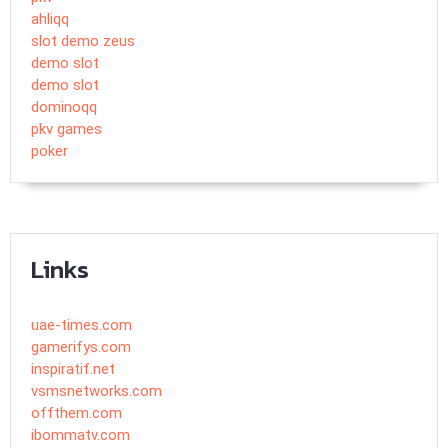
ahliqq
slot demo zeus
demo slot
demo slot
dominoqq
pkv games
poker
Links
uae-times.com
gamerifys.com
inspiratif.net
vsmsnetworks.com
offthem.com
ibommatv.com