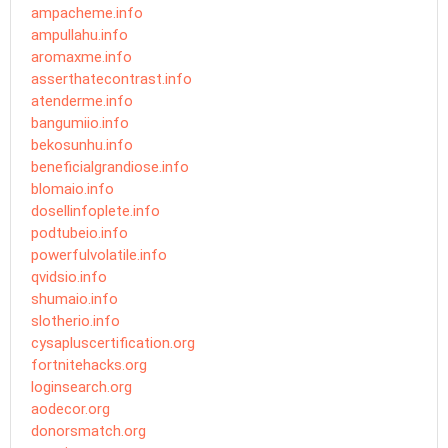
ampacheme.info
ampullahu.info
aromaxme.info
asserthatecontrast.info
atenderme.info
bangumiio.info
bekosunhu.info
beneficialgrandiose.info
blomaio.info
dosellinfoplete.info
podtubeio.info
powerfulvolatile.info
qvidsio.info
shumaio.info
slotherio.info
cysapluscertification.org
fortnitehacks.org
loginsearch.org
aodecor.org
donorsmatch.org