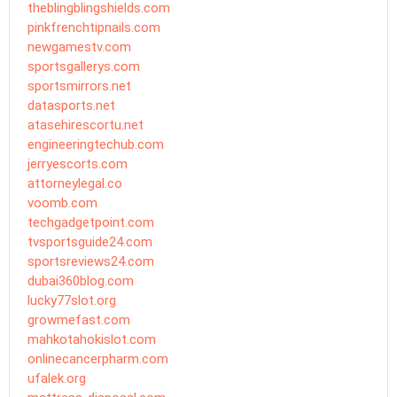
theblingblingshields.com
pinkfrenchtipnails.com
newgamestv.com
sportsgallerys.com
sportsmirrors.net
datasports.net
atasehirescortu.net
engineeringtechub.com
jerryescorts.com
attorneylegal.co
voomb.com
techgadgetpoint.com
tvsportsguide24.com
sportsreviews24.com
dubai360blog.com
lucky77slot.org
growmefast.com
mahkotahokislot.com
onlinecancerpharm.com
ufalek.org