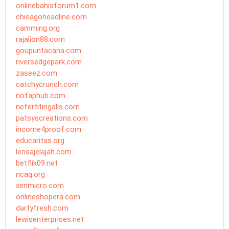
onlinebahisforum1.com
chicagoheadline.com
camming.org
rajalion88.com
goupuntacana.com
riversedgepark.com
zaseez.com
catchycrunch.com
nofaphub.com
nefertitingalls.com
patsyscreations.com
income4proof.com
educaritas.org
lensajelajah.com
betflik09.net
ncaq.org
xenmicro.com
onlineshopera.com
dartyfresh.com
lewisenterprises.net