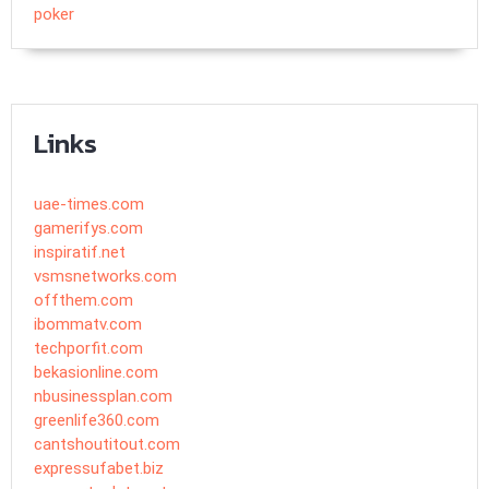
poker
Links
uae-times.com
gamerifys.com
inspiratif.net
vsmsnetworks.com
offthem.com
ibommatv.com
techporfit.com
bekasionline.com
nbusinessplan.com
greenlife360.com
cantshoutitout.com
expressufabet.biz