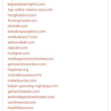
kalyanbazarnights.com
top-online-casino-usa.com
honghuidoor.com
flowingtravel.com
nineniki.com
brandiospecialists.com
medicalcare7.com
adtennaball.com
nabzah.com
mongive.com
matkagameresultsview.com
getsolutionsonline.com
hispinner.org
criticalinsurance.info
nokariposter.com
kalyan-guessing-nightplay.com
gameofpanels.com
androidappsdownloader.com
usetimenow.com
healthblow.com