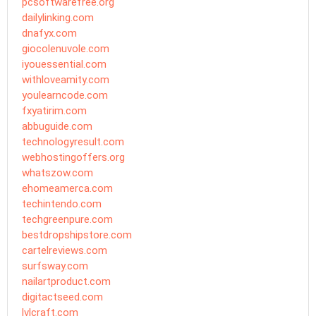
pcsoftwarefree.org
dailylinking.com
dnafyx.com
giocolenuvole.com
iyouessential.com
withloveamity.com
youlearncode.com
fxyatirim.com
abbuguide.com
technologyresult.com
webhostingoffers.org
whatszow.com
ehomeamerca.com
techintendo.com
techgreenpure.com
bestdropshipstore.com
cartelreviews.com
surfsway.com
nailartproduct.com
digitactseed.com
lvlcraft.com