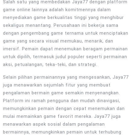
Salah satu yang membedakan Jaya77 dengan platform
game online lainnya adalah komitmennya dalam
menyediakan game berkualitas tinggi yang menghibur
sekaligus menantang. Perusahaan ini bekerja sama
dengan pengembang game ternama untuk menciptakan
game yang secara visual memukau, menarik, dan
imersif. Pemain dapat menemukan beragam permainan
untuk dipilih, termasuk judul populer seperti permainan
aksi, petualangan, teka-teki, dan strategi.
Selain pilihan permainannya yang mengesankan, Jaya77
juga menawarkan sejumlah fitur yang membuat
pengalaman bermain game semakin menyenangkan.
Platform ini ramah pengguna dan mudah dinavigasi,
memungkinkan pemain dengan cepat menemukan dan
mulai memainkan game favorit mereka. Jaya77 juga
menawarkan aspek sosial dalam pengalaman
bermainnya, memungkinkan pemain untuk terhubung