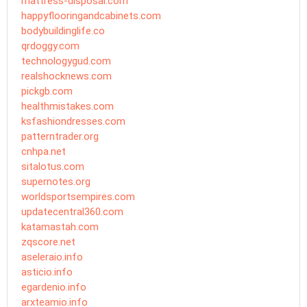
mattress-disposal.com
happyflooringandcabinets.com
bodybuildinglife.co
qrdoggy.com
technologygud.com
realshocknews.com
pickgb.com
healthmistakes.com
ksfashiondresses.com
patterntrader.org
cnhpa.net
sitalotus.com
supernotes.org
worldsportsempires.com
updatecentral360.com
katamastah.com
zqscore.net
aseleraio.info
asticio.info
egardenio.info
arxteamio.info