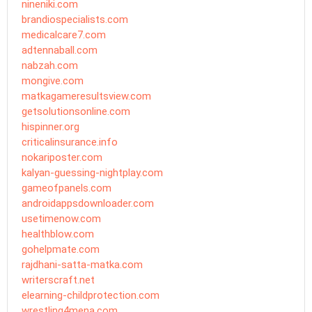
nineniki.com
brandiospecialists.com
medicalcare7.com
adtennaball.com
nabzah.com
mongive.com
matkagameresultsview.com
getsolutionsonline.com
hispinner.org
criticalinsurance.info
nokariposter.com
kalyan-guessing-nightplay.com
gameofpanels.com
androidappsdownloader.com
usetimenow.com
healthblow.com
gohelpmate.com
rajdhani-satta-matka.com
writerscraft.net
elearning-childprotection.com
wrestling4mena.com