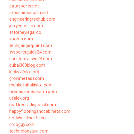
datasports.net
atasehirescortu.net
engineeringtechub.com
jerryescorts.com
attorneylegal.co
voomb.com
techgadgetpoint.com
tvsportsguide24.com
sportsreviews24.com
dubai360blog.com
lucky77slot.org
growmefast.com
mahkotahokislot.com
onlinecancerpharm.com
ufalek.org
mattress-disposal.com
happyflooringandcabinets.com
bodybuildinglife.co
qrdoggy.com
technologygud.com