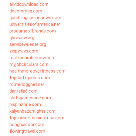
allviddownload.com
decorsmag.com
gamblingcasinonews.com
universitiesofamerica.net
progameofbrands.com
qbreview.org
servicewueste.org
zippyrevs.com
matkanumbernow.com
myjobcirculars.com
healthmoreoverfitness.com
topslotxgames.com
routerloggnet.net
dantella6.com
slotsgamesone.com
hispinzone.com
kalyanbazarnights.com
top-online-casino-usa.com
honghuidoor.com
flowingtravel.com