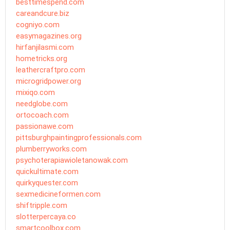
besttimespend.com
careandcure.biz
cogniyo.com
easymagazines.org
hirfanjilasmi.com
hometricks.org
leathercraftpro.com
microgridpower.org
mixiqo.com
needglobe.com
ortocoach.com
passionawe.com
pittsburghpaintingprofessionals.com
plumberryworks.com
psychoterapiawioletanowak.com
quickultimate.com
quirkyquester.com
sexmedicineformen.com
shiftripple.com
slotterpercaya.co
smartcoolbox.com