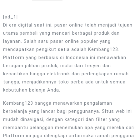
[ad_1]
Di era digital saat ini, pasar online telah menjadi tujuan
utama pembeli yang mencari berbagai produk dan
layanan. Salah satu pasar online populer yang
mendapatkan pengikut setia adalah Kembang123.
Platform yang berbasis di Indonesia ini menawarkan
beragam pilihan produk, mulai dari fesyen dan
kecantikan hingga elektronik dan perlengkapan rumah
tangga, menjadikannya toko serba ada untuk semua
kebutuhan belanja Anda.
Kembang123 bangga menawarkan pengalaman
berbelanja yang lancar bagi penggunanya. Situs web ini
mudah dinavigasi, dengan kategori dan filter yang
membantu pelanggan menemukan apa yang mereka cari.
Platform ini juga dilengkapi antarmuka ramah pengguna