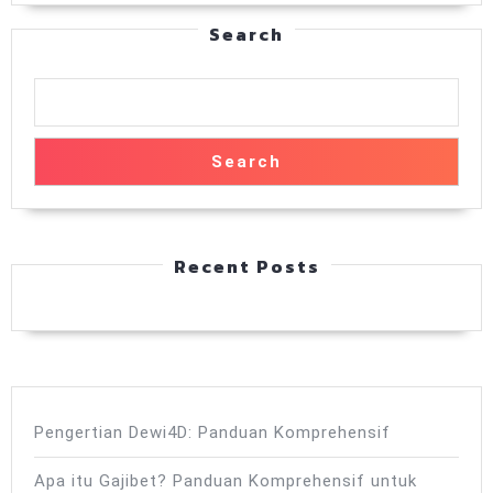
Search
Search
Recent Posts
Pengertian Dewi4D: Panduan Komprehensif
Apa itu Gajibet? Panduan Komprehensif untuk