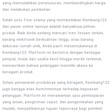
yang memudahkan penelusuran, membandingkan harga,
dan melakukan pembelian.
Salah satu fitur utama yang membedakan Kembang123
dari pasar online lainnya adalah banyaknya pilihan
produk. Baik Anda sedang mencari tren fesyen terkini,
barang elektronik berkualitas tinggi, atau barang
dekorasi rumah unik, Anda pasti menemukannya di
Kembang123. Platform ini bermitra dengan berbagai
penjual, mulai dari usaha kecil hingga merek terkenal,
memastikan bahwa pelanggan memiliki akses ke
beragam produk.
Selain penawaran produknya yang beragam, Kembang123
juga bangga atas komitmennya terhadap kepuasan
pelanggan. Platform ini menawarkan opsi pembayaran
yang aman, pengiriman cepat, dan pengembalian yang
mudah, menjadikannya tujuan tepercaya bagi pembeli