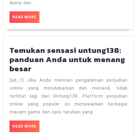
Bersama
dunia dan
Dunia303
READ
READ MORE
MORE
Temukan sensasi untung138:
panduan Anda untuk menang
Temukan
besar
sensasi
[ad_1] Jika Anda mencari pengalaman perjudian
untung138:
online yang mendebarkan dan menarik, tidak
panduan
terlihat lagi dari Untung138. Platform perjudian
Anda
online yang populer ini menawarkan berbagai
untuk
macam game dan opsi taruhan yang
menang
READ
READ MORE
besar
MORE