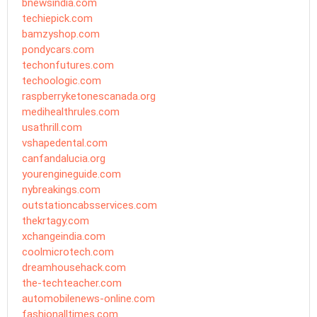
bnewsindia.com
techiepick.com
bamzyshop.com
pondycars.com
techonfutures.com
techoologic.com
raspberryketonescanada.org
medihealthrules.com
usathrill.com
vshapedental.com
canfandalucia.org
yourengineguide.com
nybreakings.com
outstationcabsservices.com
thekrtagy.com
xchangeindia.com
coolmicrotech.com
dreamhousehack.com
the-techteacher.com
automobilenews-online.com
fashionalltimes.com