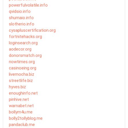
powerfulvolatile.info
qvidsio.info
shumaio.info
slotherio.info
cysapluscertification.org
fortnitehacks.org
loginsearch.org
aodecor.org
donorsmatch.org
nowtimes.org
casinoeing.org
livemocha.biz
streetlife.biz
hyves.biz
enoughinfo.net
pinhive.net
warnabet.net
bollym4u.me
bolly2tollyblog.me
pandaclub.me