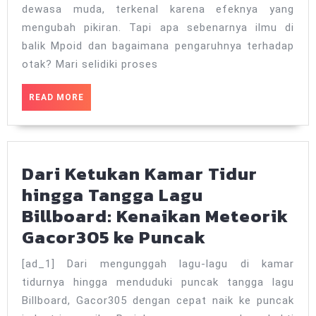
di
dewasa muda, terkenal karena efeknya yang
Bal
mengubah pikiran. Tapi apa sebenarnya ilmu di
Mpo
balik Mpoid dan bagaimana pengaruhnya terhadap
Bag
otak? Mari selidiki proses
Pen
READ
READ MORE
ter
MORE
Ota
Dari Ketukan Kamar Tidur
hingga Tangga Lagu
Billboard: Kenaikan Meteorik
Dari
Gacor305 ke Puncak
Ketukan
[ad_1] Dari mengunggah lagu-lagu di kamar
Kamar
tidurnya hingga menduduki puncak tangga lagu
Tidur
Billboard, Gacor305 dengan cepat naik ke puncak