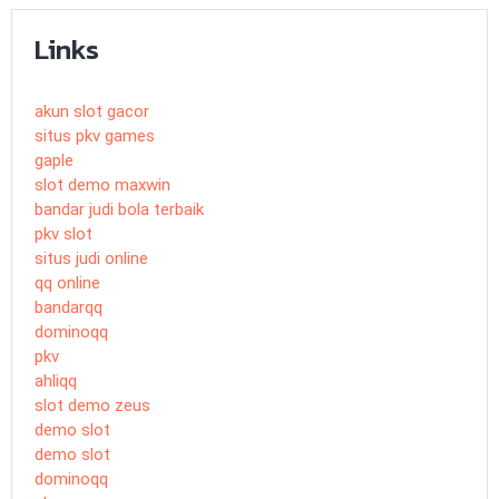
Links
akun slot gacor
situs pkv games
gaple
slot demo maxwin
bandar judi bola terbaik
pkv slot
situs judi online
qq online
bandarqq
dominoqq
pkv
ahliqq
slot demo zeus
demo slot
demo slot
dominoqq