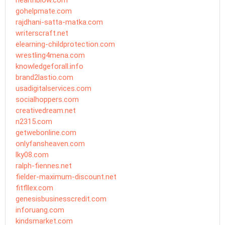
gohelpmate.com
rajdhani-satta-matka.com
writerscraft.net
elearning-childprotection.com
wrestling4mena.com
knowledgeforall.info
brand2lastio.com
usadigitalservices.com
socialhoppers.com
creativedream.net
n2315.com
getwebonline.com
onlyfansheaven.com
lky08.com
ralph-fiennes.net
fielder-maximum-discount.net
fitfllex.com
genesisbusinesscredit.com
inforuang.com
kindsmarket.com