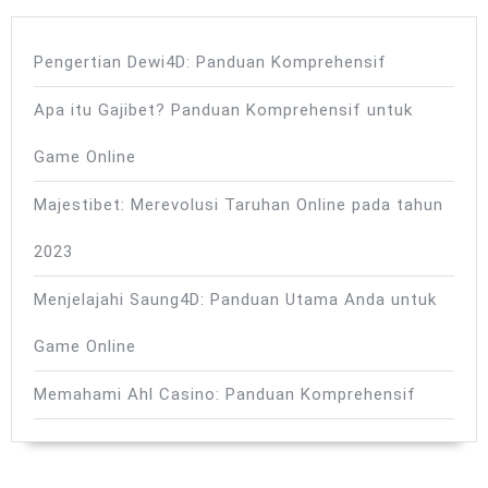
Pengertian Dewi4D: Panduan Komprehensif
Apa itu Gajibet? Panduan Komprehensif untuk
Game Online
Majestibet: Merevolusi Taruhan Online pada tahun
2023
Menjelajahi Saung4D: Panduan Utama Anda untuk
Game Online
Memahami Ahl Casino: Panduan Komprehensif