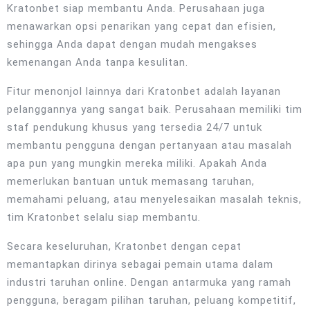
Kratonbet siap membantu Anda. Perusahaan juga
menawarkan opsi penarikan yang cepat dan efisien,
sehingga Anda dapat dengan mudah mengakses
kemenangan Anda tanpa kesulitan.
Fitur menonjol lainnya dari Kratonbet adalah layanan
pelanggannya yang sangat baik. Perusahaan memiliki tim
staf pendukung khusus yang tersedia 24/7 untuk
membantu pengguna dengan pertanyaan atau masalah
apa pun yang mungkin mereka miliki. Apakah Anda
memerlukan bantuan untuk memasang taruhan,
memahami peluang, atau menyelesaikan masalah teknis,
tim Kratonbet selalu siap membantu.
Secara keseluruhan, Kratonbet dengan cepat
memantapkan dirinya sebagai pemain utama dalam
industri taruhan online. Dengan antarmuka yang ramah
pengguna, beragam pilihan taruhan, peluang kompetitif,