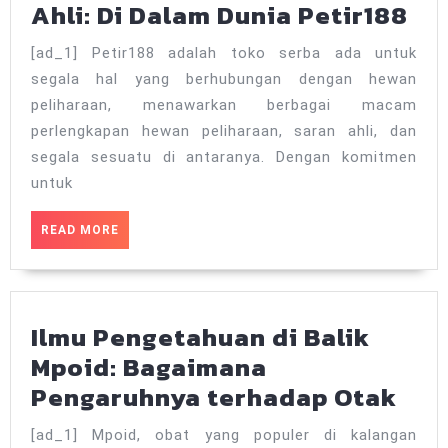
Da
Ahli: Di ​​Dalam Dunia Petir188
Pe
[ad_1] Petir188 adalah toko serba ada untuk
He
segala hal yang berhubungan dengan hewan
Pe
peliharaan, menawarkan berbagai macam
hi
perlengkapan hewan peliharaan, saran ahli, dan
Na
segala sesuatu di antaranya. Dengan komitmen
untuk
Ahl
Di
READ
READ MORE
MORE
Da
Du
Ilmu Pengetahuan di Balik
Pe
Mpoid: Bagaimana
Ilm
Pengaruhnya terhadap Otak
Pen
[ad_1] Mpoid, obat yang populer di kalangan