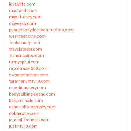
luvelylife.com
macramb.com
mypet-diary.com
oxweekly.com
panamacitydeckcontractors.com
westfashions.com
toolshandy.com
travelstager.com
trendinspires.com
rannyephul.com
reportradar360.com
swaggyfashion.com
taraftariumtv10.com
questionquery.com
bodybuildinglegend.com
brilliant-nails.com
dandr-photography.com
dokteroce.com
journal-francais.com
justintv10.com