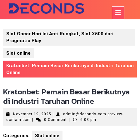
Skip
to
Op
content
But
Slot Gacor Hari Ini Anti Rungkat, Slot X500 dari
Pragmatic Play
Slot online
Kratonbet: Pemain Besar Berikutnya di Industri Taruhan
Online
Kratonbet: Pemain Besar Berikutnya
di Industri Taruhan Online
November
November 19, 2025
|
admin@deconds-com.preview-
admin@deconds-
19,
domain.com
|
0 Comment
|
6:03 pm
com.preview-
2025
domain.com
Categories:
Slot online