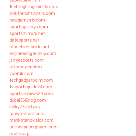
theblingblingshields.com
pinkfrenchtipnails.com
newgamestv.com
sportsgallerys.com
sportsmirrors.net
datasports.net
atasehirescortu.net
engineeringtechub.com
jerryescorts.com
attorneylegal.co
voomb.com
techgadgetpoint.com
tvsportsguide24.com
sportsreviews24.com
dubai360blog.com
lucky77slot.org
growmefast.com
mahkotahokislot.com
onlinecancerpharm.com
ufalek.org