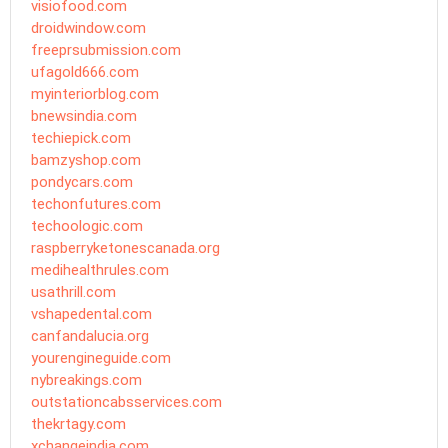
visiofood.com
droidwindow.com
freeprsubmission.com
ufagold666.com
myinteriorblog.com
bnewsindia.com
techiepick.com
bamzyshop.com
pondycars.com
techonfutures.com
techoologic.com
raspberryketonescanada.org
medihealthrules.com
usathrill.com
vshapedental.com
canfandalucia.org
yourengineguide.com
nybreakings.com
outstationcabsservices.com
thekrtagy.com
xchangeindia.com