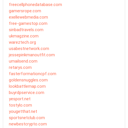
freecellphonedatabase.com
gamersrope.com
exellewebmedia.com
free-gamestop.com
sinbadtravels.com
ukmagzine.com
wareztech.org
usabestnetwork.com
jessepinkmanoutfit.com
umailsend.com
retarys.com
fasterformationcpf.com
goldensnuggles.com
lookbattlemap.com
buyrdpservice.com
yesport.net
tostylo.com
yougetthat.net
sportsnetclub.com
newbestcrypto.com