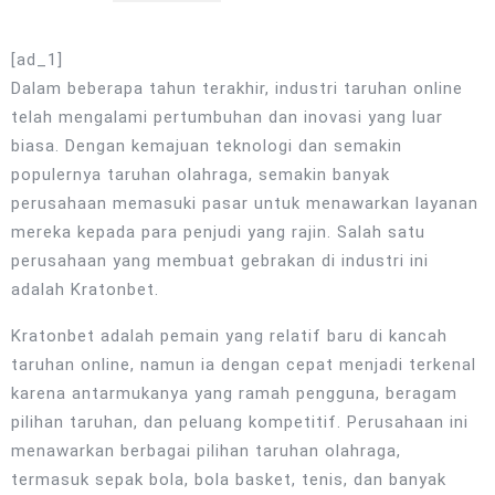
[ad_1]
Dalam beberapa tahun terakhir, industri taruhan online
telah mengalami pertumbuhan dan inovasi yang luar
biasa. Dengan kemajuan teknologi dan semakin
populernya taruhan olahraga, semakin banyak
perusahaan memasuki pasar untuk menawarkan layanan
mereka kepada para penjudi yang rajin. Salah satu
perusahaan yang membuat gebrakan di industri ini
adalah Kratonbet.
Kratonbet adalah pemain yang relatif baru di kancah
taruhan online, namun ia dengan cepat menjadi terkenal
karena antarmukanya yang ramah pengguna, beragam
pilihan taruhan, dan peluang kompetitif. Perusahaan ini
menawarkan berbagai pilihan taruhan olahraga,
termasuk sepak bola, bola basket, tenis, dan banyak