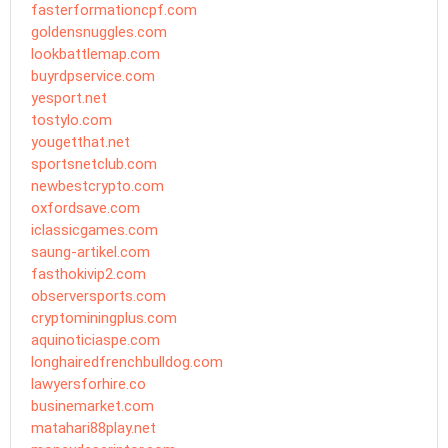
fasterformationcpf.com
goldensnuggles.com
lookbattlemap.com
buyrdpservice.com
yesport.net
tostylo.com
yougetthat.net
sportsnetclub.com
newbestcrypto.com
oxfordsave.com
iclassicgames.com
saung-artikel.com
fasthokivip2.com
observersports.com
cryptominingplus.com
aquinoticiaspe.com
longhairedfrenchbulldog.com
lawyersforhire.co
businemarket.com
matahari88play.net