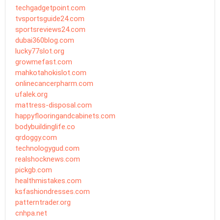
techgadgetpoint.com
tvsportsguide24.com
sportsreviews24.com
dubai360blog.com
lucky77slot.org
growmefast.com
mahkotahokislot.com
onlinecancerpharm.com
ufalek.org
mattress-disposal.com
happyflooringandcabinets.com
bodybuildinglife.co
qrdoggy.com
technologygud.com
realshocknews.com
pickgb.com
healthmistakes.com
ksfashiondresses.com
patterntrader.org
cnhpa.net