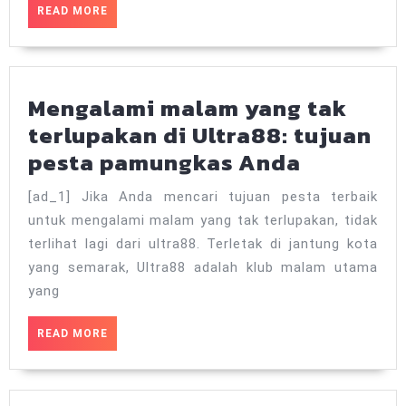
READ
READ MORE
MORE
Mengalami malam yang tak
terlupakan di Ultra88: tujuan
Mengala
pesta pamungkas Anda
malam
[ad_1] Jika Anda mencari tujuan pesta terbaik
yang
untuk mengalami malam yang tak terlupakan, tidak
tak
terlihat lagi dari ultra88. Terletak di jantung kota
terlupak
yang semarak, Ultra88 adalah klub malam utama
di
yang
Ultra88:
READ
READ MORE
tujuan
MORE
pesta