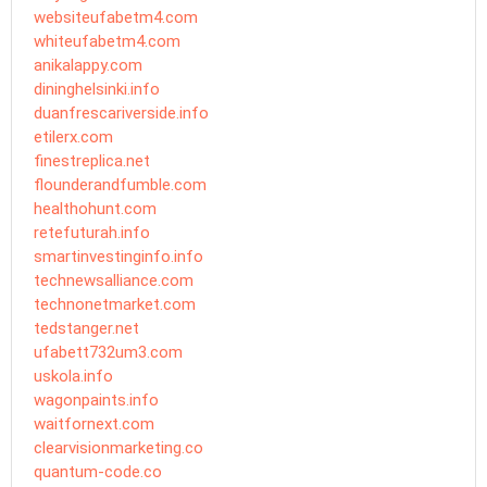
websiteufabetm4.com
whiteufabetm4.com
anikalappy.com
dininghelsinki.info
duanfrescariverside.info
etilerx.com
finestreplica.net
flounderandfumble.com
healthohunt.com
retefuturah.info
smartinvestinginfo.info
technewsalliance.com
technonetmarket.com
tedstanger.net
ufabett732um3.com
uskola.info
wagonpaints.info
waitfornext.com
clearvisionmarketing.co
quantum-code.co