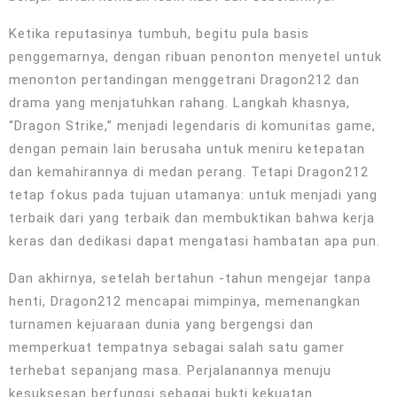
Ketika reputasinya tumbuh, begitu pula basis
penggemarnya, dengan ribuan penonton menyetel untuk
menonton pertandingan menggetrani Dragon212 dan
drama yang menjatuhkan rahang. Langkah khasnya,
“Dragon Strike,” menjadi legendaris di komunitas game,
dengan pemain lain berusaha untuk meniru ketepatan
dan kemahirannya di medan perang. Tetapi Dragon212
tetap fokus pada tujuan utamanya: untuk menjadi yang
terbaik dari yang terbaik dan membuktikan bahwa kerja
keras dan dedikasi dapat mengatasi hambatan apa pun.
Dan akhirnya, setelah bertahun -tahun mengejar tanpa
henti, Dragon212 mencapai mimpinya, memenangkan
turnamen kejuaraan dunia yang bergengsi dan
memperkuat tempatnya sebagai salah satu gamer
terhebat sepanjang masa. Perjalanannya menuju
kesuksesan berfungsi sebagai bukti kekuatan