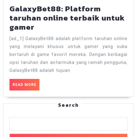
pamungk
GalaxyBet88: Platform
Anda
taruhan online terbaik untuk
GalaxyBet88:
gamer
Platform
[ad_1] GalaxyBet88 adalah platform taruhan online
taruhan
yang melayani khusus untuk gamer yang suka
online
bertaruh di game favorit mereka. Dengan berbagai
terbaik
opsi taruhan dan antarmuka yang ramah pengguna,
untuk
GalaxyBet88 adalah tujuan
gamer
READ
READ MORE
MORE
Search