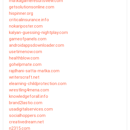
matkagameresultsview.com
getsolutionsonline.com
hispinner.org
criticalinsurance.info
nokariposter.com
kalyan-guessing-nightplay.com
gameofpanels.com
androidappsdownloader.com
usetimenow.com
healthblow.com
gohelpmate.com
rajdhani-satta-matka.com
writerscraft.net
elearning-childprotection.com
wrestling4mena.com
knowledgeforall.info
brand2lastio.com
usadigitalservices.com
socialhoppers.com
creativedream.net
n2315.com