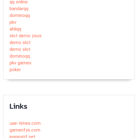
qq online
bandarqq
dominoqq
pkv
ahliqq
slot demo zeus
demo slot
demo slot
dominoqq
pkv games
poker
Links
uae-times.com
gamerifys.com
inspiratif.net