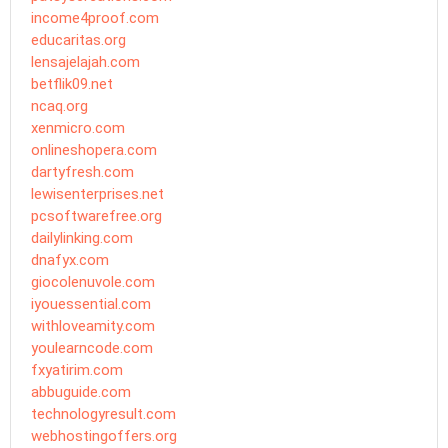
income4proof.com
educaritas.org
lensajelajah.com
betflik09.net
ncaq.org
xenmicro.com
onlineshopera.com
dartyfresh.com
lewisenterprises.net
pcsoftwarefree.org
dailylinking.com
dnafyx.com
giocolenuvole.com
iyouessential.com
withloveamity.com
youlearncode.com
fxyatirim.com
abbuguide.com
technologyresult.com
webhostingoffers.org