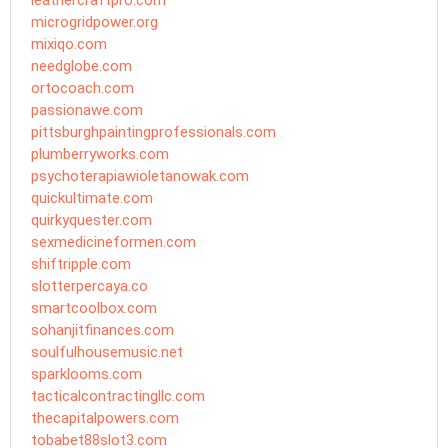
microgridpower.org
mixiqo.com
needglobe.com
ortocoach.com
passionawe.com
pittsburghpaintingprofessionals.com
plumberryworks.com
psychoterapiawioletanowak.com
quickultimate.com
quirkyquester.com
sexmedicineformen.com
shiftripple.com
slotterpercaya.co
smartcoolbox.com
sohanjitfinances.com
soulfulhousemusic.net
sparklooms.com
tacticalcontractingllc.com
thecapitalpowers.com
tobabet88slot3.com