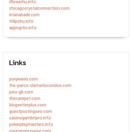
iflowerhu.info
chicagocrystalconnection.com
imanabadii.com
trilipohu.info
appruptio.info
Links
punjwanis.com
the-parcs-clematiscondos.com
jusu-gb.com
thecarepet.com
blogwriterplus.com
guestpostingseo.com
casinogambitpro.info
pokerplaymasters.info
courseoncourse.com