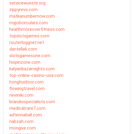
servicewueste.org
zippyrevs.com
matkanumbernow.com
myjobcirculars.com
healthmoreoverfitness.com
topslotxgames.com
routerloggnet.net
dantella6.com
slotsgamesone.com
hispinzone.com
kalyanbazarnights.com
top-online-casino-usa.com
honghuidoor.com
flowingtravel.com
nineniki.com
brandiospecialists.com
medicalcare7.com
adtennaball.com
nabzah.com
mongive.com