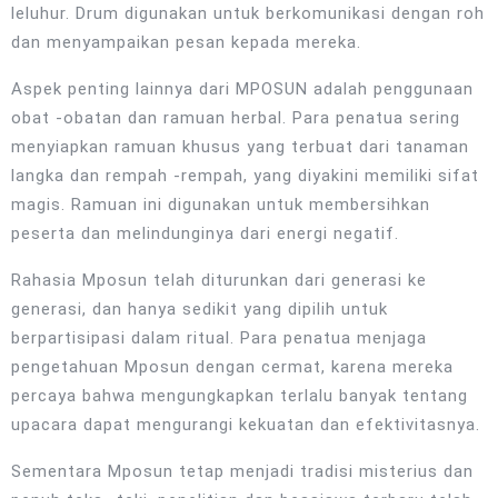
leluhur. Drum digunakan untuk berkomunikasi dengan roh
dan menyampaikan pesan kepada mereka.
Aspek penting lainnya dari MPOSUN adalah penggunaan
obat -obatan dan ramuan herbal. Para penatua sering
menyiapkan ramuan khusus yang terbuat dari tanaman
langka dan rempah -rempah, yang diyakini memiliki sifat
magis. Ramuan ini digunakan untuk membersihkan
peserta dan melindunginya dari energi negatif.
Rahasia Mposun telah diturunkan dari generasi ke
generasi, dan hanya sedikit yang dipilih untuk
berpartisipasi dalam ritual. Para penatua menjaga
pengetahuan Mposun dengan cermat, karena mereka
percaya bahwa mengungkapkan terlalu banyak tentang
upacara dapat mengurangi kekuatan dan efektivitasnya.
Sementara Mposun tetap menjadi tradisi misterius dan