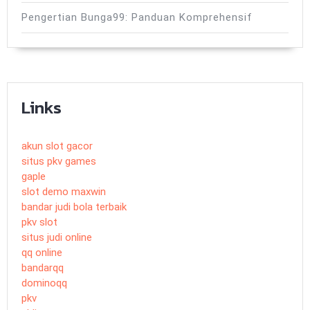
Pengertian Bunga99: Panduan Komprehensif
Links
akun slot gacor
situs pkv games
gaple
slot demo maxwin
bandar judi bola terbaik
pkv slot
situs judi online
qq online
bandarqq
dominoqq
pkv