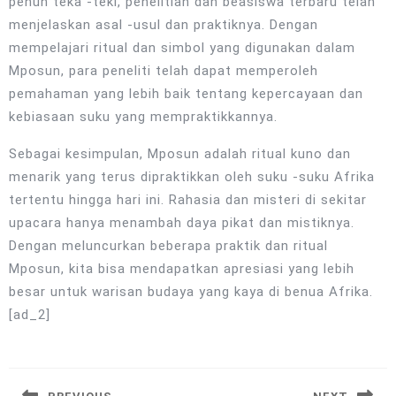
penuh teka -teki, penelitian dan beasiswa terbaru telah
menjelaskan asal -usul dan praktiknya. Dengan
mempelajari ritual dan simbol yang digunakan dalam
Mposun, para peneliti telah dapat memperoleh
pemahaman yang lebih baik tentang kepercayaan dan
kebiasaan suku yang mempraktikkannya.
Sebagai kesimpulan, Mposun adalah ritual kuno dan
menarik yang terus dipraktikkan oleh suku -suku Afrika
tertentu hingga hari ini. Rahasia dan misteri di sekitar
upacara hanya menambah daya pikat dan mistiknya.
Dengan meluncurkan beberapa praktik dan ritual
Mposun, kita bisa mendapatkan apresiasi yang lebih
besar untuk warisan budaya yang kaya di benua Afrika.
[ad_2]
Post
navigation