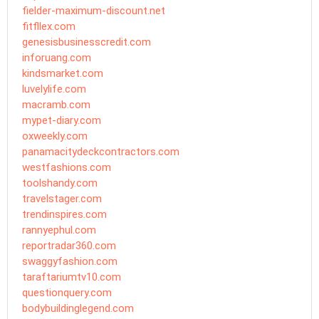
fielder-maximum-discount.net
fitfllex.com
genesisbusinesscredit.com
inforuang.com
kindsmarket.com
luvelylife.com
macramb.com
mypet-diary.com
oxweekly.com
panamacitydeckcontractors.com
westfashions.com
toolshandy.com
travelstager.com
trendinspires.com
rannyephul.com
reportradar360.com
swaggyfashion.com
taraftariumtv10.com
questionquery.com
bodybuildinglegend.com