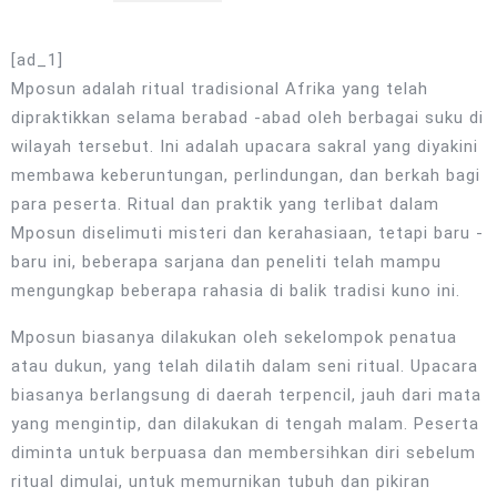
[ad_1]
Mposun adalah ritual tradisional Afrika yang telah
dipraktikkan selama berabad -abad oleh berbagai suku di
wilayah tersebut. Ini adalah upacara sakral yang diyakini
membawa keberuntungan, perlindungan, dan berkah bagi
para peserta. Ritual dan praktik yang terlibat dalam
Mposun diselimuti misteri dan kerahasiaan, tetapi baru -
baru ini, beberapa sarjana dan peneliti telah mampu
mengungkap beberapa rahasia di balik tradisi kuno ini.
Mposun biasanya dilakukan oleh sekelompok penatua
atau dukun, yang telah dilatih dalam seni ritual. Upacara
biasanya berlangsung di daerah terpencil, jauh dari mata
yang mengintip, dan dilakukan di tengah malam. Peserta
diminta untuk berpuasa dan membersihkan diri sebelum
ritual dimulai, untuk memurnikan tubuh dan pikiran