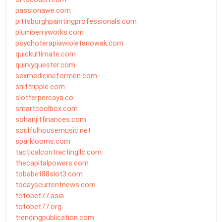
passionawe.com
pittsburghpaintingprofessionals.com
plumberryworks.com
psychoterapiawioletanowak.com
quickultimate.com
quirkyquester.com
sexmedicineformen.com
shiftripple.com
slotterpercaya.co
smartcoolbox.com
sohanjitfinances.com
soulfulhousemusic.net
sparklooms.com
tacticalcontractingllc.com
thecapitalpowers.com
tobabet88slot3.com
todayscurrentnews.com
totobet77.asia
totobet77.org
trendingpublication.com