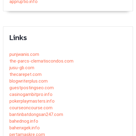
appruptio.info
Links
punjwanis.com
the-parcs-clematiscondos.com
jusu-gb.com
thecarepet.com
blogwriterplus.com
guestpostingseo.com
casinogambitpro.info
pokerplaymasters.info
courseoncourse.com
bantinbatdongsan247.com
bahednog.info
bahenxgek.info
pertamaskre.com