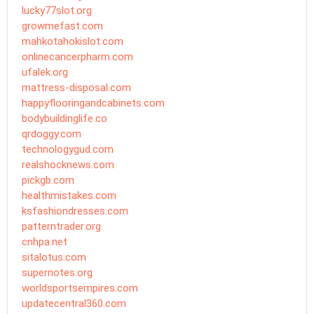
lucky77slot.org
growmefast.com
mahkotahokislot.com
onlinecancerpharm.com
ufalek.org
mattress-disposal.com
happyflooringandcabinets.com
bodybuildinglife.co
qrdoggy.com
technologygud.com
realshocknews.com
pickgb.com
healthmistakes.com
ksfashiondresses.com
patterntrader.org
cnhpa.net
sitalotus.com
supernotes.org
worldsportsempires.com
updatecentral360.com