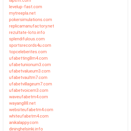
lapsfit.com
levelup-fast.com
mytreepla.net
pokersimulations.com
replicamanufactory.net
rezultate-loto.info
splendifulous.com
sportsrecords4u.com
topceleberites.com
ufabetting8m4.com
ufabetunionum3.com
ufabetvalueum3.com
ufabetvaultm7.com
ufabetvillageum7.com
ufabetvoicem3.com
waveufabetm4.com
wayang88.net
websiteufabetm4.com
whiteufabetm4.com
anikalappy.com
dininghelsinki.info