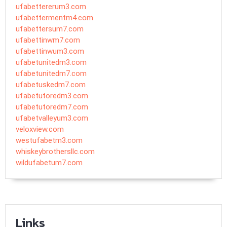
ufabettererum3.com
ufabettermentm4.com
ufabettersum7.com
ufabettinwm7.com
ufabettinwum3.com
ufabetunitedm3.com
ufabetunitedm7.com
ufabetuskedm7.com
ufabetutoredm3.com
ufabetutoredm7.com
ufabetvalleyum3.com
veloxview.com
westufabetm3.com
whiskeybrothersllc.com
wildufabetum7.com
Links