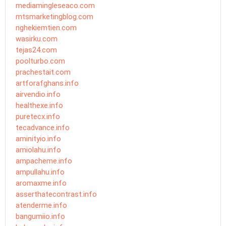
mediamingleseaco.com
mtsmarketingblog.com
nghekiemtien.com
wasirku.com
tejas24.com
poolturbo.com
prachestait.com
artforafghans.info
airvendio.info
healthexe.info
puretecx.info
tecadvance.info
aminityio.info
amiolahu.info
ampacheme.info
ampullahu.info
aromaxme.info
asserthatecontrast.info
atenderme.info
bangumiio.info