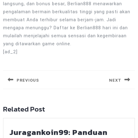
langsung, dan bonus besar, Berlian888 menawarkan
pengalaman bermain berkualitas tinggi yang pasti akan
membuat Anda terhibur selama berjam-jam. Jadi
mengapa menunggu? Daftar ke Berlian888 hari ini dan
mulailah menjelajahi semua sensasi dan kegembiraan
yang ditawarkan game online.
[ad_2]
Post
navigation
PREVIOUS
NEXT
Previous
Next
post:
post:
Related Post
Juragankoin99: Panduan