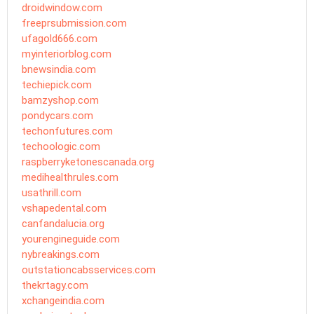
droidwindow.com
freeprsubmission.com
ufagold666.com
myinteriorblog.com
bnewsindia.com
techiepick.com
bamzyshop.com
pondycars.com
techonfutures.com
techoologic.com
raspberryketonescanada.org
medihealthrules.com
usathrill.com
vshapedental.com
canfandalucia.org
yourengineguide.com
nybreakings.com
outstationcabsservices.com
thekrtagy.com
xchangeindia.com