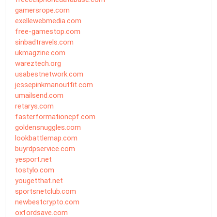
gamersrope.com
exellewebmedia.com
free-gamestop.com
sinbadtravels.com
ukmagzine.com
wareztech.org
usabestnetwork.com
jessepinkmanoutfit.com
umailsend.com
retarys.com
fasterformationcpf.com
goldensnuggles.com
lookbattlemap.com
buyrdpservice.com
yesport.net
tostylo.com
yougetthat.net
sportsnetclub.com
newbestcrypto.com
oxfordsave.com