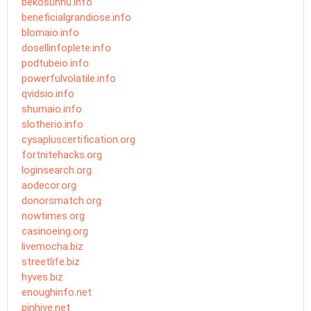
bekosunhu.info
beneficialgrandiose.info
blomaio.info
dosellinfoplete.info
podtubeio.info
powerfulvolatile.info
qvidsio.info
shumaio.info
slotherio.info
cysapluscertification.org
fortnitehacks.org
loginsearch.org
aodecor.org
donorsmatch.org
nowtimes.org
casinoeing.org
livemocha.biz
streetlife.biz
hyves.biz
enoughinfo.net
pinhive.net