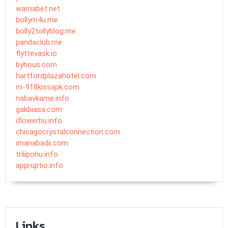
warnabet.net
bollym4u.me
bolly2tollyblog.me
pandaclub.me
flyttevask.io
byhous.com
hartfordplazahotel.com
m-918kissapk.com
nabavkame.info
gakbiasa.com
iflowerhu.info
chicagocrystalconnection.com
imanabadii.com
trilipohu.info
appruptio.info
Links