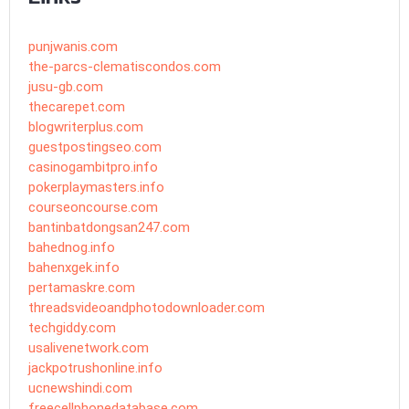
punjwanis.com
the-parcs-clematiscondos.com
jusu-gb.com
thecarepet.com
blogwriterplus.com
guestpostingseo.com
casinogambitpro.info
pokerplaymasters.info
courseoncourse.com
bantinbatdongsan247.com
bahednog.info
bahenxgek.info
pertamaskre.com
threadsvideoandphotodownloader.com
techgiddy.com
usalivenetwork.com
jackpotrushonline.info
ucnewshindi.com
freecellphonedatabase.com