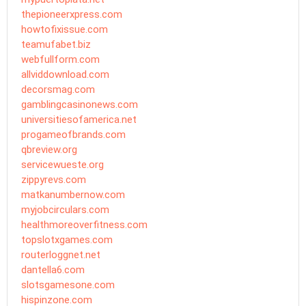
thepioneerxpress.com
howtofixissue.com
teamufabet.biz
webfullform.com
allviddownload.com
decorsmag.com
gamblingcasinonews.com
universitiesofamerica.net
progameofbrands.com
qbreview.org
servicewueste.org
zippyrevs.com
matkanumbernow.com
myjobcirculars.com
healthmoreoverfitness.com
topslotxgames.com
routerloggnet.net
dantella6.com
slotsgamesone.com
hispinzone.com