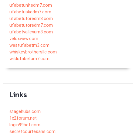
ufabetunitedm7.com
ufabetuskedm7.com
ufabetutoredm3.com
ufabetutoredm7.com
ufabetvalleyum3.com
veloxview.com
westufabetm3.com
whiskeybrothersllc.com
wildufabetum7.com
Links
stagehubs.com
1x2forum.net
login99bet.com
secretcourtesans.com