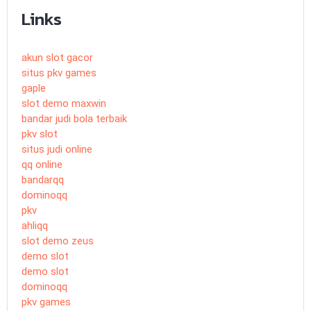
Links
akun slot gacor
situs pkv games
gaple
slot demo maxwin
bandar judi bola terbaik
pkv slot
situs judi online
qq online
bandarqq
dominoqq
pkv
ahliqq
slot demo zeus
demo slot
demo slot
dominoqq
pkv games