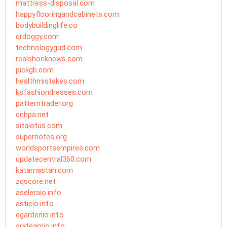
mattress-disposal.com
happyflooringandcabinets.com
bodybuildinglife.co
qrdoggy.com
technologygud.com
realshocknews.com
pickgb.com
healthmistakes.com
ksfashiondresses.com
patterntrader.org
cnhpa.net
sitalotus.com
supernotes.org
worldsportsempires.com
updatecentral360.com
katamastah.com
zqscore.net
aseleraio.info
asticio.info
egardenio.info
arxteamio.info