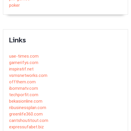
poker
Links
uae-times.com
gamerifys.com
inspiratif.net
vsmsnetworks.com
offthem.com
ibommatv.com
techporfit.com
bekasionline.com
nbusinessplan.com
greenlife360.com
cantshoutitout.com
expressufabet.biz