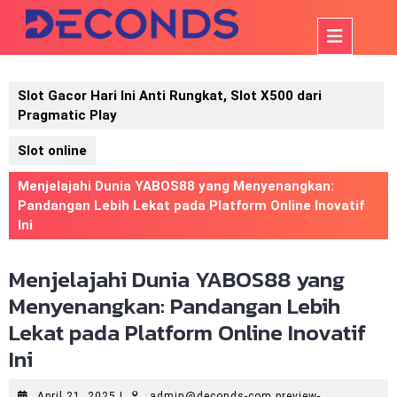
Skip
to
Op
content
But
Slot Gacor Hari Ini Anti Rungkat, Slot X500 dari
Pragmatic Play
Slot online
Menjelajahi Dunia YABOS88 yang Menyenangkan:
Pandangan Lebih Lekat pada Platform Online Inovatif
Ini
Menjelajahi Dunia YABOS88 yang
Menyenangkan: Pandangan Lebih
Lekat pada Platform Online Inovatif
Ini
April
April 21, 2025
|
admin@deconds-com.preview-