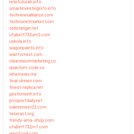
retefuturah.info
smartinvestinginfo.info
technewsalliance.com
technonetmarket.com
tedstanger.net
ufabett732um3.com
uskola.info
wagonpaints.info
waitfornext.com
clearvisionmarketing.co
quantum-code.co
whatnews.me
final-dream.com
finest-replica.net
gestioneinh.info
prosportdaily.net
salesinvest22.com
teseract.org
trendy-ama-shop.com
ufabett732m7.com
visiofood.com