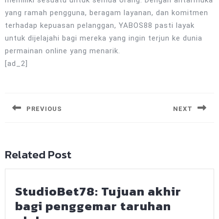
memiliki sesuatu untuk semua orang. Dengan antarmuka
yang ramah pengguna, beragam layanan, dan komitmen
terhadap kepuasan pelanggan, YABOS88 pasti layak
untuk dijelajahi bagi mereka yang ingin terjun ke dunia
permainan online yang menarik.
[ad_2]
Post
navigation
PREVIOUS
NEXT
Previous
Next
post:
post:
Related Post
StudioBet78: Tujuan akhir
bagi penggemar taruhan