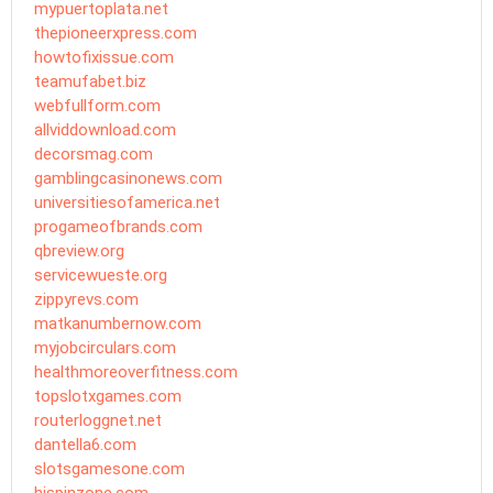
mypuertoplata.net
thepioneerxpress.com
howtofixissue.com
teamufabet.biz
webfullform.com
allviddownload.com
decorsmag.com
gamblingcasinonews.com
universitiesofamerica.net
progameofbrands.com
qbreview.org
servicewueste.org
zippyrevs.com
matkanumbernow.com
myjobcirculars.com
healthmoreoverfitness.com
topslotxgames.com
routerloggnet.net
dantella6.com
slotsgamesone.com
hispinzone.com