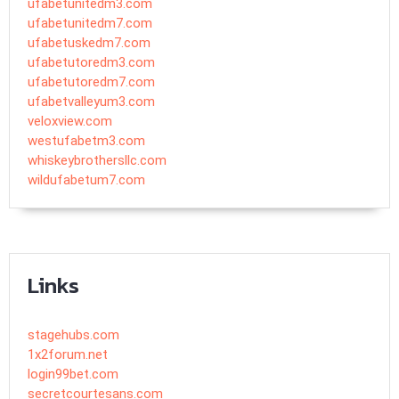
ufabetunitedm3.com
ufabetunitedm7.com
ufabetuskedm7.com
ufabetutoredm3.com
ufabetutoredm7.com
ufabetvalleyum3.com
veloxview.com
westufabetm3.com
whiskeybrothersllc.com
wildufabetum7.com
Links
stagehubs.com
1x2forum.net
login99bet.com
secretcourtesans.com