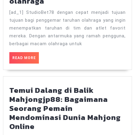
StudioBet78:
olahraga
Tujuan
[ad_1] StudioBet78 dengan cepat menjadi tujuan
akhir
tujuan bagi penggemar taruhan olahraga yang ingin
bagi
menempatkan taruhan di tim dan atlet favorit
penggemar
mereka. Dengan antarmuka yang ramah pengguna,
taruhan
berbagai macam olahraga untuk
olahraga
READ
READ MORE
MORE
Temui Dalang di Balik
Mahjongjp88: Bagaimana
Seorang Pemain
Mendominasi Dunia Mahjong
Temui
Online