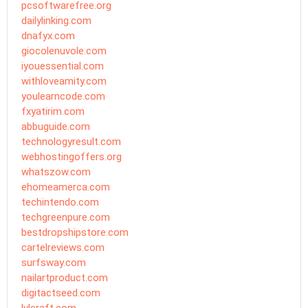
pcsoftwarefree.org
dailylinking.com
dnafyx.com
giocolenuvole.com
iyouessential.com
withloveamity.com
youlearncode.com
fxyatirim.com
abbuguide.com
technologyresult.com
webhostingoffers.org
whatszow.com
ehomeamerca.com
techintendo.com
techgreenpure.com
bestdropshipstore.com
cartelreviews.com
surfsway.com
nailartproduct.com
digitactseed.com
lvlcraft.com