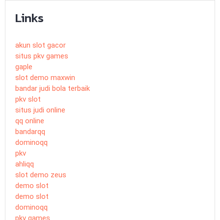
Links
akun slot gacor
situs pkv games
gaple
slot demo maxwin
bandar judi bola terbaik
pkv slot
situs judi online
qq online
bandarqq
dominoqq
pkv
ahliqq
slot demo zeus
demo slot
demo slot
dominoqq
pkv games