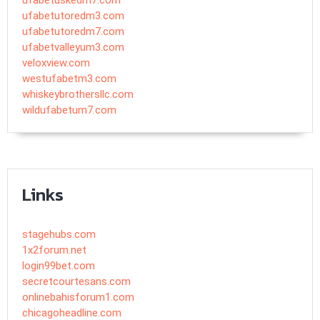
ufabetutoredm3.com
ufabetutoredm7.com
ufabetvalleyum3.com
veloxview.com
westufabetm3.com
whiskeybrothersllc.com
wildufabetum7.com
Links
stagehubs.com
1x2forum.net
login99bet.com
secretcourtesans.com
onlinebahisforum1.com
chicagoheadline.com