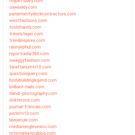
mypet-diary.com
oxweekly.com
panamacitydeckcontractors.com
westfashions.com
toolshandy.com
travelstager.com
trendinspires.com
rannyephul.com
reportradar360.com
swaggyfashion.com
taraftariumtv10.com
questionquery.com
bodybuildinglegend.com
brilliant-nails.com
dandr-photography.com
dokteroce.com
journal-francais.com
justintv10.com
lawyerule.com
mediamingleseaco.com
mtsmarketingblog.com