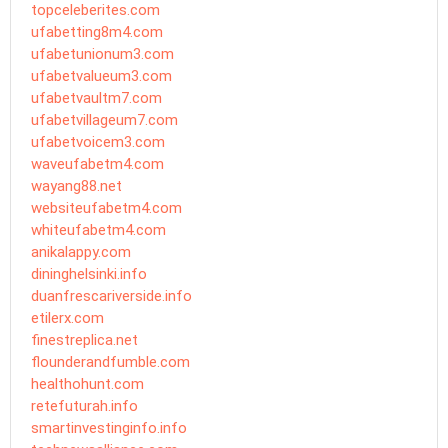
topceleberites.com
ufabetting8m4.com
ufabetunionum3.com
ufabetvalueum3.com
ufabetvaultm7.com
ufabetvillageum7.com
ufabetvoicem3.com
waveufabetm4.com
wayang88.net
websiteufabetm4.com
whiteufabetm4.com
anikalappy.com
dininghelsinki.info
duanfrescariverside.info
etilerx.com
finestreplica.net
flounderandfumble.com
healthohunt.com
retefuturah.info
smartinvestinginfo.info