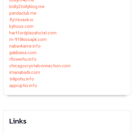
bolly2tollyblog.me
pandaclub.me
flyttevask.io
byhous.com
hartfordplazahotel.com
m-918kissapk.com
nabavkame.info
gakbiasa.com
iflowerhu.info
chicagocrystalconnection.com
imanabadii.com
trilipohu.info
appruptio.info
Links