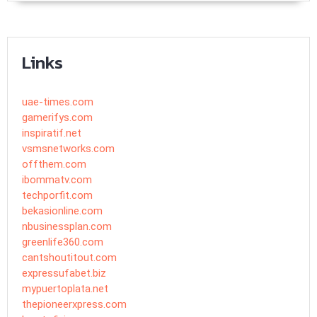
Links
uae-times.com
gamerifys.com
inspiratif.net
vsmsnetworks.com
offthem.com
ibommatv.com
techporfit.com
bekasionline.com
nbusinessplan.com
greenlife360.com
cantshoutitout.com
expressufabet.biz
mypuertoplata.net
thepioneerxpress.com