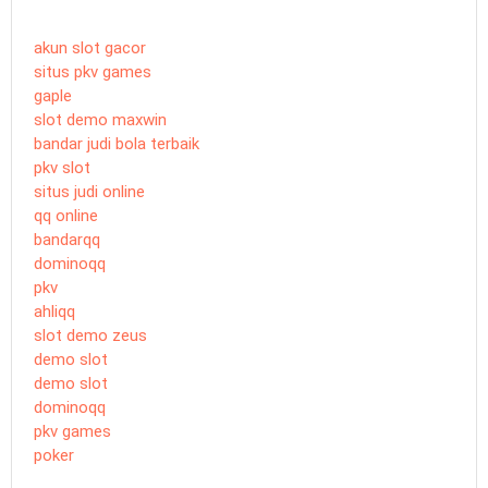
akun slot gacor
situs pkv games
gaple
slot demo maxwin
bandar judi bola terbaik
pkv slot
situs judi online
qq online
bandarqq
dominoqq
pkv
ahliqq
slot demo zeus
demo slot
demo slot
dominoqq
pkv games
poker