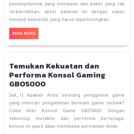
Aktor
penampilannya yang menawan dan bakat yang tak
Pelarian
terbantahkan, aktor pelarian ini dengan cepat
dalam
menjadi kekuatan yang harus diperhitungkan.
Pembuatan
READ
READ MORE
MORE
Temukan Kekuatan dan
Performa Konsol Gaming
Temukan
GBO5000
Kekuatan
[ad_1] Apakah Anda seorang penggemar game
dan
yang mencari pengalaman bermain game terbaik?
Performa
Coba lihat Konsol Game GBO5000. Dengan
Konsol
teknologi mutakhir dan performa bertenaga,
Gaming
konsol ini pasti akan membawa permainan Anda