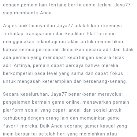
dengan pemain lain tentang berita game terkini, Jaya77
siap membantu Anda.
Aspek unik lainnya dari Jaya77 adalah komitmennya
terhadap transparansi dan keadilan. Platform ini
menggunakan teknologi mutakhir untuk memastikan
bahwa semua permainan dimainkan secara adil dan tidak
ada pemain yang mendapat keuntungan secara tidak
adil. Artinya, pemain dapat percaya bahwa mereka
berkompetisi pada level yang sama dan dapat fokus
untuk mengasah keterampilan dan bersenang-senang.
Secara keseluruhan, Jaya77 benar-benar merevolusi
pengalaman bermain game online, menawarkan pemain
platform sosial yang cepat, andal, dan sosial untuk
terhubung dengan orang lain dan memainkan game
favorit mereka. Baik Anda seorang gamer kasual yang
ingin bersantai setelah hari yang melelahkan atau