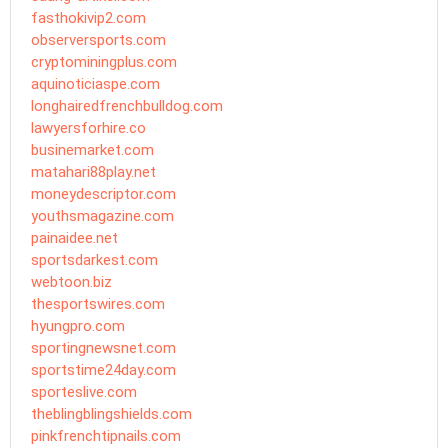
fasthokivip2.com
observersports.com
cryptominingplus.com
aquinoticiaspe.com
longhairedfrenchbulldog.com
lawyersforhire.co
businemarket.com
matahari88play.net
moneydescriptor.com
youthsmagazine.com
painaidee.net
sportsdarkest.com
webtoon.biz
thesportswires.com
hyungpro.com
sportingnewsnet.com
sportstime24day.com
sporteslive.com
theblingblingshields.com
pinkfrenchtipnails.com