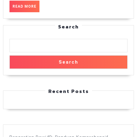
GBO5000
READ
READ MORE
MORE
Search
Search
Recent Posts