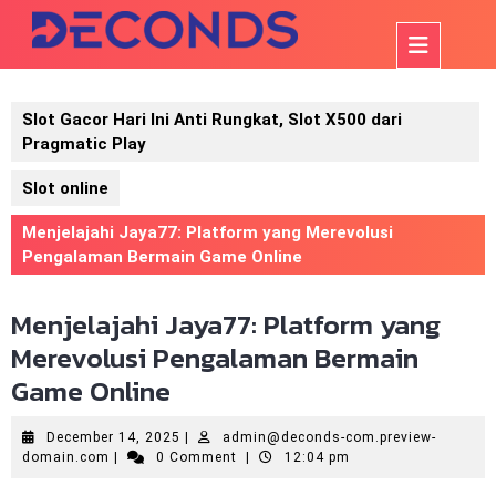
Skip
to
Op
content
But
Slot Gacor Hari Ini Anti Rungkat, Slot X500 dari
Pragmatic Play
Slot online
Menjelajahi Jaya77: Platform yang Merevolusi
Pengalaman Bermain Game Online
Menjelajahi Jaya77: Platform yang
Merevolusi Pengalaman Bermain
Game Online
December
December 14, 2025
|
admin@deconds-com.preview-
admin@deconds-
14,
domain.com
|
0 Comment
|
12:04 pm
com.preview-
2025