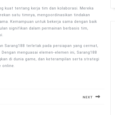
g kuat tentang kerja tim dan kolaborasi. Mereka
rekan satu timnya, mengoordinasikan tindakan
sama. Kemampuan untuk bekerja sama dengan baik
lan signifikan dalam permainan berbasis tim,
i.
an Sarang188 terletak pada persiapan yang cermat,
. Dengan menguasai elemen-elemen ini, Sarang188
gkan di dunia game, dan keterampilan serta strategi
 online.
NEXT
Next
post: