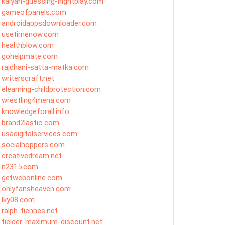
kalyan-guessing-nightplay.com
gameofpanels.com
androidappsdownloader.com
usetimenow.com
healthblow.com
gohelpmate.com
rajdhani-satta-matka.com
writerscraft.net
elearning-childprotection.com
wrestling4mena.com
knowledgeforall.info
brand2lastio.com
usadigitalservices.com
socialhoppers.com
creativedream.net
n2315.com
getwebonline.com
onlyfansheaven.com
lky08.com
ralph-fiennes.net
fielder-maximum-discount.net