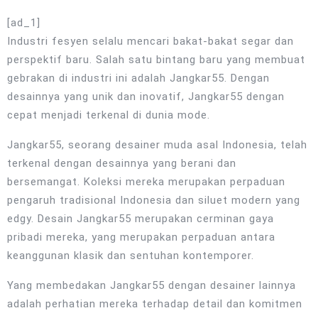
[ad_1]
Industri fesyen selalu mencari bakat-bakat segar dan
perspektif baru. Salah satu bintang baru yang membuat
gebrakan di industri ini adalah Jangkar55. Dengan
desainnya yang unik dan inovatif, Jangkar55 dengan
cepat menjadi terkenal di dunia mode.
Jangkar55, seorang desainer muda asal Indonesia, telah
terkenal dengan desainnya yang berani dan
bersemangat. Koleksi mereka merupakan perpaduan
pengaruh tradisional Indonesia dan siluet modern yang
edgy. Desain Jangkar55 merupakan cerminan gaya
pribadi mereka, yang merupakan perpaduan antara
keanggunan klasik dan sentuhan kontemporer.
Yang membedakan Jangkar55 dengan desainer lainnya
adalah perhatian mereka terhadap detail dan komitmen