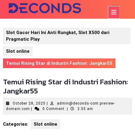
Skip
to
Op
content
But
Slot Gacor Hari Ini Anti Rungkat, Slot X500 dari
Pragmatic Play
Slot online
Temui Rising Star di Industri Fashion: Jangkar55
Temui Rising Star di Industri Fashion:
Jangkar55
October
October 28, 2025
|
admin@deconds-com.preview-
admin@deconds-
28,
domain.com
|
0 Comment
|
2:55 am
com.preview-
2025
domain.com
Categories:
Slot online