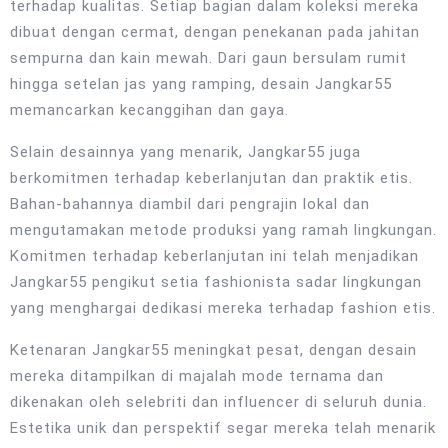
terhadap kualitas. Setiap bagian dalam koleksi mereka
dibuat dengan cermat, dengan penekanan pada jahitan
sempurna dan kain mewah. Dari gaun bersulam rumit
hingga setelan jas yang ramping, desain Jangkar55
memancarkan kecanggihan dan gaya.
Selain desainnya yang menarik, Jangkar55 juga
berkomitmen terhadap keberlanjutan dan praktik etis.
Bahan-bahannya diambil dari pengrajin lokal dan
mengutamakan metode produksi yang ramah lingkungan.
Komitmen terhadap keberlanjutan ini telah menjadikan
Jangkar55 pengikut setia fashionista sadar lingkungan
yang menghargai dedikasi mereka terhadap fashion etis.
Ketenaran Jangkar55 meningkat pesat, dengan desain
mereka ditampilkan di majalah mode ternama dan
dikenakan oleh selebriti dan influencer di seluruh dunia.
Estetika unik dan perspektif segar mereka telah menarik