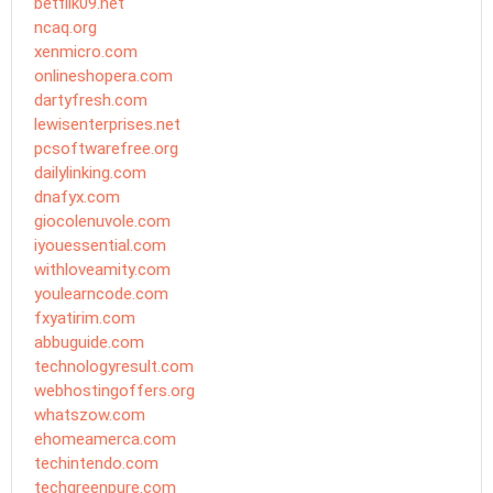
betflik09.net
ncaq.org
xenmicro.com
onlineshopera.com
dartyfresh.com
lewisenterprises.net
pcsoftwarefree.org
dailylinking.com
dnafyx.com
giocolenuvole.com
iyouessential.com
withloveamity.com
youlearncode.com
fxyatirim.com
abbuguide.com
technologyresult.com
webhostingoffers.org
whatszow.com
ehomeamerca.com
techintendo.com
techgreenpure.com