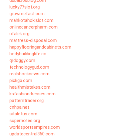
dubai360blog.com
lucky77slot.org
growmefast.com
mahkotahokislot.com
onlinecancerpharm.com
ufalek.org
mattress-disposal.com
happyflooringandcabinets.com
bodybuildinglife.co
qrdoggy.com
technologygud.com
realshocknews.com
pickgb.com
healthmistakes.com
ksfashiondresses.com
patterntrader.org
cnhpa.net
sitalotus.com
supernotes.org
worldsportsempires.com
updatecentral360.com