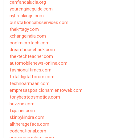
canfandalucia.org
yourengineguide.com
nybreakings.com
outstationcabsservices.com
thekrtagy.com
xchangeindia.com
coolmicrotech.com
dreamhousehack.com
the-techteacher.com
automobilenews-online.com
fashionalltimes.com
totaldigitalforum.com
technoarmaan.com
empresasposicionamientoweb.com
tonybestcosmetics.com
buzznc.com
fxjoiner.com
skinbykindra.com
alltherageface.com
codenational.com
progameexplorer.com