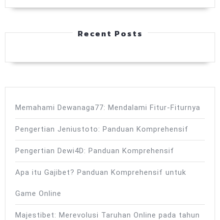
Recent Posts
Memahami Dewanaga77: Mendalami Fitur-Fiturnya
Pengertian Jeniustoto: Panduan Komprehensif
Pengertian Dewi4D: Panduan Komprehensif
Apa itu Gajibet? Panduan Komprehensif untuk
Game Online
Majestibet: Merevolusi Taruhan Online pada tahun