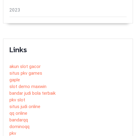
2023
Links
akun slot gacor
situs pkv games
gaple
slot demo maxwin
bandar judi bola terbaik
pkv slot
situs judi online
qq online
bandarqq
dominoqq
pkv