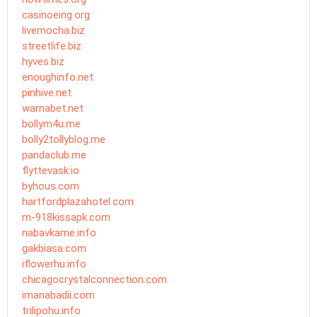
casinoeing.org
livemocha.biz
streetlife.biz
hyves.biz
enoughinfo.net
pinhive.net
warnabet.net
bollym4u.me
bolly2tollyblog.me
pandaclub.me
flyttevask.io
byhous.com
hartfordplazahotel.com
m-918kissapk.com
nabavkame.info
gakbiasa.com
iflowerhu.info
chicagocrystalconnection.com
imanabadii.com
trilipohu.info