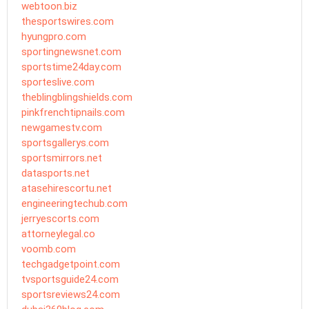
webtoon.biz
thesportswires.com
hyungpro.com
sportingnewsnet.com
sportstime24day.com
sporteslive.com
theblingblingshields.com
pinkfrenchtipnails.com
newgamestv.com
sportsgallerys.com
sportsmirrors.net
datasports.net
atasehirescortu.net
engineeringtechub.com
jerryescorts.com
attorneylegal.co
voomb.com
techgadgetpoint.com
tvsportsguide24.com
sportsreviews24.com