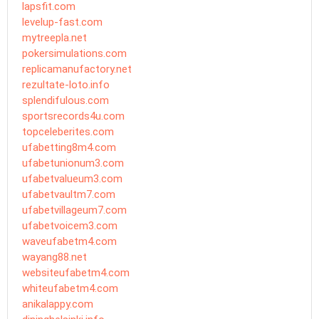
lapsfit.com
levelup-fast.com
mytreepla.net
pokersimulations.com
replicamanufactory.net
rezultate-loto.info
splendifulous.com
sportsrecords4u.com
topceleberites.com
ufabetting8m4.com
ufabetunionum3.com
ufabetvalueum3.com
ufabetvaultm7.com
ufabetvillageum7.com
ufabetvoicem3.com
waveufabetm4.com
wayang88.net
websiteufabetm4.com
whiteufabetm4.com
anikalappy.com