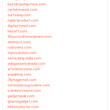
bestdropshipstore.com
cartelreviews.com
surfsway.com
nailartproduct.com
digitactseed.com
lvlcraft.com
90secondmoneyloans.com
xenmicro.com
rodrovers.com
tripssolution.com
satta-king-india.com
yukigassencanada.com
articlehorizone.com
yuqqbbzp.com
7betagents6.com
coronavirusuptodate.com
crackinstreams.com
gadgetspak.com
gearsngadget.com
hireseodoctor.com