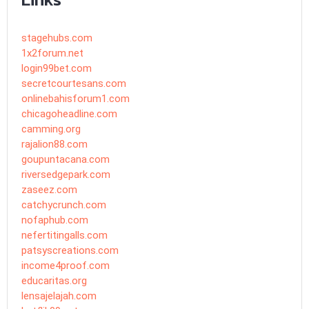
stagehubs.com
1x2forum.net
login99bet.com
secretcourtesans.com
onlinebahisforum1.com
chicagoheadline.com
camming.org
rajalion88.com
goupuntacana.com
riversedgepark.com
zaseez.com
catchycrunch.com
nofaphub.com
nefertitingalls.com
patsyscreations.com
income4proof.com
educaritas.org
lensajelajah.com