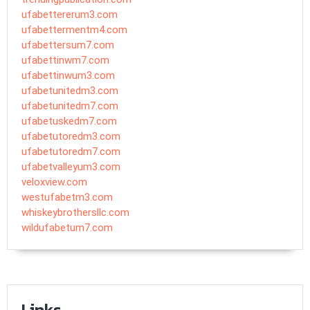
ufabettererum3.com
ufabettermentm4.com
ufabettersum7.com
ufabettinwm7.com
ufabettinwum3.com
ufabetunitedm3.com
ufabetunitedm7.com
ufabetuskedm7.com
ufabetutoredm3.com
ufabetutoredm7.com
ufabetvalleyum3.com
veloxview.com
westufabetm3.com
whiskeybrothersllc.com
wildufabetum7.com
Links