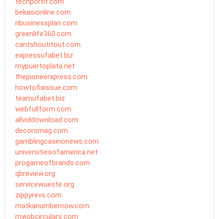
techporfit.com
bekasionline.com
nbusinessplan.com
greenlife360.com
cantshoutitout.com
expressufabet.biz
mypuertoplata.net
thepioneerxpress.com
howtofixissue.com
teamufabet.biz
webfullform.com
allviddownload.com
decorsmag.com
gamblingcasinonews.com
universitiesofamerica.net
progameofbrands.com
qbreview.org
servicewueste.org
zippyrevs.com
matkanumbernow.com
myjobcirculars.com