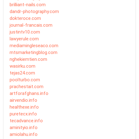
brilliant-nails.com
dandr-photography.com
dokteroce.com
journal-francais.com
justintv10.com
lawyerule.com
mediamingleseaco.com
mtsmarketingblog.com
nghekiemtien.com
wasirku.com
tejas24.com
poolturbo.com
prachestait.com
artforafghans.info
airvendio.info
healthexe.info
puretecx.info
tecadvance.info
aminityio.info
amiolahu.info