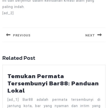
ini dan berjemur dalam keindahan kreasi alam yang
paling indah.
[ad_2]
Post
navigation
PREVIOUS
NEXT
Previous
Next
post:
post:
Related Post
Temukan Permata
Tersembunyi Bar88: Panduan
Temukan
Lokal
Permata
[ad_1] Bar88 adalah permata tersembunyi di
Tersembunyi
jantung kota, bar yang nyaman dan intim yang