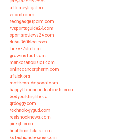
jerryescorts.com
attorneylegal.co
voomb.com
techgadgetpoint.com
tvsportsguide24.com
sportsreviews24.com
dubai360blog.com
lucky77slot.org
growmefast.com
mahkotahokislot.com
onlinecancerpharm.com
ufalek.org
mattress-disposal.com
happyflooringandcabinets.com
bodybuildinglife.co
qrdoggy.com
technologygud.com
realshocknews.com
pickgb.com
healthmistakes.com
ksfashiondresses.com