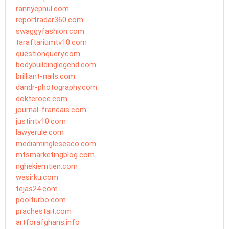
rannyephul.com
reportradar360.com
swaggyfashion.com
taraftariumtv10.com
questionquery.com
bodybuildinglegend.com
brilliant-nails.com
dandr-photography.com
dokteroce.com
journal-francais.com
justintv10.com
lawyerule.com
mediamingleseaco.com
mtsmarketingblog.com
nghekiemtien.com
wasirku.com
tejas24.com
poolturbo.com
prachestait.com
artforafghans.info