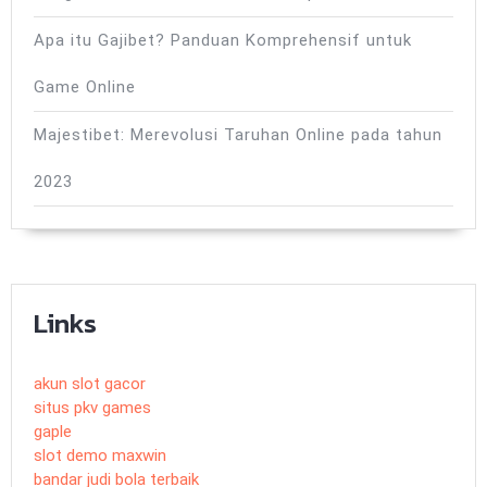
Apa itu Gajibet? Panduan Komprehensif untuk
Game Online
Majestibet: Merevolusi Taruhan Online pada tahun
2023
Links
akun slot gacor
situs pkv games
gaple
slot demo maxwin
bandar judi bola terbaik