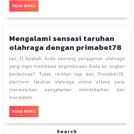
READ
READ MORE
MORE
Mengalami sensasi taruhan
Me
olahraga dengan primabet78
sen
[ad_1] Apakah Anda seorang penggemar olahraga
ta
yang ingin membawa kegembiraan Anda ke tingkat
ol
berikutnya? Tidak terlihat lagi dari Primabet78,
de
platform taruhan olahraga online utama yang
pr
menawarkan pengalaman mendebarkan dan
mendalam
READ
READ MORE
MORE
Search