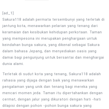
[ad_1]
Sakura118 adalah permata tersembunyi yang terletak di
jantung kota, menawarkan pelarian yang tenang dari
keramaian dan kesibukan kehidupan perkotaan. Taman
yang mempesona ini merupakan penghargaan untuk
keindahan bunga sakura, yang dikenal sebagai Sakura
dalam bahasa Jepang, dan menyediakan oasis yang
damai bagi pengunjung untuk bersantai dan menghargai
dunia alami.
Terletak di sudut kota yang tenang, Sakura118 adalah
rahasia yang dijaga dengan baik yang menawarkan
pengalaman yang unik dan tenang bagi mereka yang
mencari momen jeda. Taman itu dipertahankan dengan
cermat, dengan jalur yang dikuratori dengan hati -hati
dilapisi dengan pohon -pohon bunga sakura yang