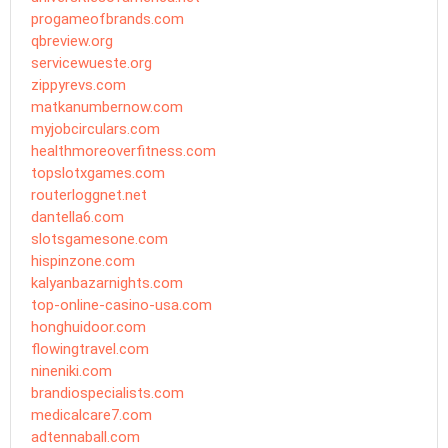
progameofbrands.com
qbreview.org
servicewueste.org
zippyrevs.com
matkanumbernow.com
myjobcirculars.com
healthmoreoverfitness.com
topslotxgames.com
routerloggnet.net
dantella6.com
slotsgamesone.com
hispinzone.com
kalyanbazarnights.com
top-online-casino-usa.com
honghuidoor.com
flowingtravel.com
nineniki.com
brandiospecialists.com
medicalcare7.com
adtennaball.com