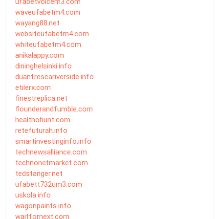
ufabetvoicem3.com
waveufabetm4.com
wayang88.net
websiteufabetm4.com
whiteufabetm4.com
anikalappy.com
dininghelsinki.info
duanfrescariverside.info
etilerx.com
finestreplica.net
flounderandfumble.com
healthohunt.com
retefuturah.info
smartinvestinginfo.info
technewsalliance.com
technonetmarket.com
tedstanger.net
ufabett732um3.com
uskola.info
wagonpaints.info
waitfornext.com