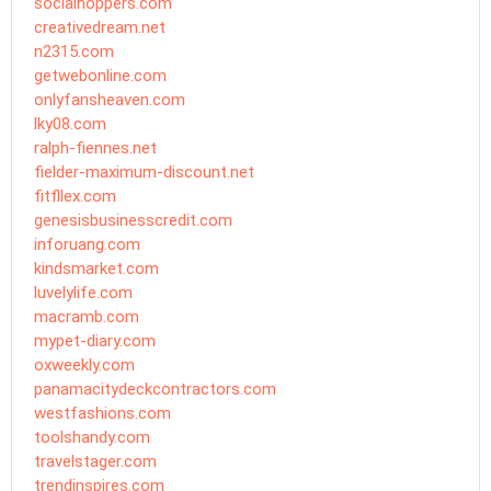
socialhoppers.com
creativedream.net
n2315.com
getwebonline.com
onlyfansheaven.com
lky08.com
ralph-fiennes.net
fielder-maximum-discount.net
fitfllex.com
genesisbusinesscredit.com
inforuang.com
kindsmarket.com
luvelylife.com
macramb.com
mypet-diary.com
oxweekly.com
panamacitydeckcontractors.com
westfashions.com
toolshandy.com
travelstager.com
trendinspires.com