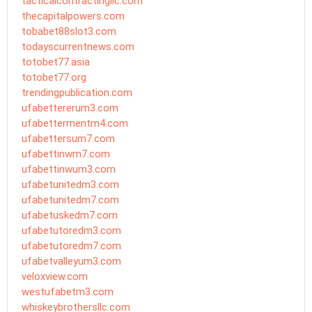
tacticalcontractingllc.com
thecapitalpowers.com
tobabet88slot3.com
todayscurrentnews.com
totobet77.asia
totobet77.org
trendingpublication.com
ufabettererum3.com
ufabettermentm4.com
ufabettersum7.com
ufabettinwm7.com
ufabettinwum3.com
ufabetunitedm3.com
ufabetunitedm7.com
ufabetuskedm7.com
ufabetutoredm3.com
ufabetutoredm7.com
ufabetvalleyum3.com
veloxview.com
westufabetm3.com
whiskeybrothersllc.com