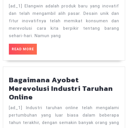
Konsep
[ad_1] Elangwin adalah produk baru yang inovatif
Menjad
dan telah mengambil alih pasar. Desain unik dan
Kenyata
fitur inovatifnya telah memikat konsumen dan
Kisah
merevolusi cara kita berpikir tentang barang
Dibalik
sehari-hari. Namun yang
Perkem
READ
READ MORE
Elangw
MORE
Bagaimana Ayobet
Merevolusi Industri Taruhan
Bagaimana
Online
Ayobet
[ad_1] Industri taruhan online telah mengalami
Merevolusi
pertumbuhan yang luar biasa dalam beberapa
Industri
tahun terakhir, dengan semakin banyak orang yang