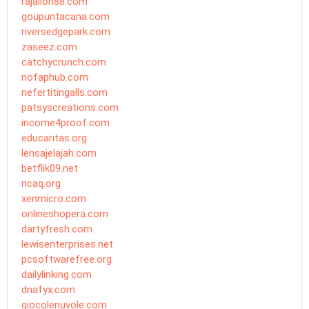
rajalion88.com
goupuntacana.com
riversedgepark.com
zaseez.com
catchycrunch.com
nofaphub.com
nefertitingalls.com
patsyscreations.com
income4proof.com
educaritas.org
lensajelajah.com
betflik09.net
ncaq.org
xenmicro.com
onlineshopera.com
dartyfresh.com
lewisenterprises.net
pcsoftwarefree.org
dailylinking.com
dnafyx.com
giocolenuvole.com