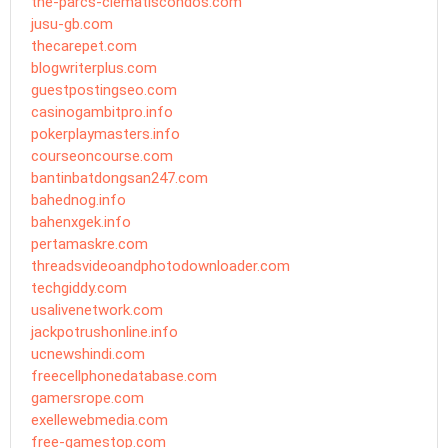
the-parcs-clematiscondos.com
jusu-gb.com
thecarepet.com
blogwriterplus.com
guestpostingseo.com
casinogambitpro.info
pokerplaymasters.info
courseoncourse.com
bantinbatdongsan247.com
bahednog.info
bahenxgek.info
pertamaskre.com
threadsvideoandphotodownloader.com
techgiddy.com
usalivenetwork.com
jackpotrushonline.info
ucnewshindi.com
freecellphonedatabase.com
gamersrope.com
exellewebmedia.com
free-gamestop.com