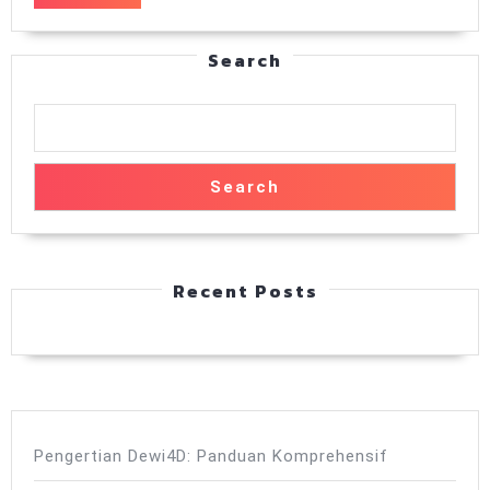
dari
MORE
Pragmatic
Search
Play
Search
Recent Posts
Pengertian Dewi4D: Panduan Komprehensif