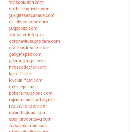
tripssolution.com
satta-king-india.com
yukigassencanada.com
articlehorizone.com
yuqqbbzp.com
7betagents6.com
coronavirusuptodate.com
crackinstreams.com
gadgetspak.com
gearsngadget.com
hireseodoctor.com
lapsfit.com
levelup-fast.com
mytreepla.net
pokersimulations.com
replicamanufactory.net
rezultate-loto.info
splendifulous.com
sportsrecords4u.com
topceleberites.com
ufabetting8m4.com