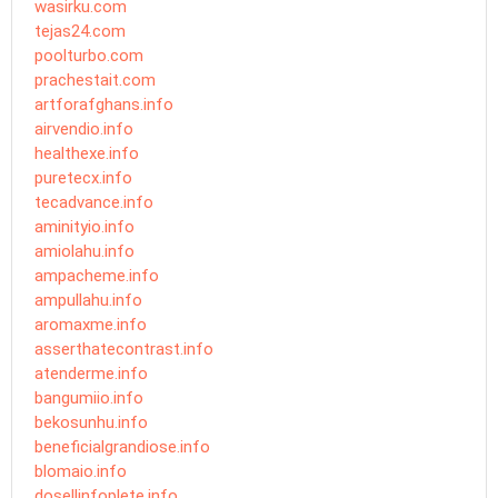
wasirku.com
tejas24.com
poolturbo.com
prachestait.com
artforafghans.info
airvendio.info
healthexe.info
puretecx.info
tecadvance.info
aminityio.info
amiolahu.info
ampacheme.info
ampullahu.info
aromaxme.info
asserthatecontrast.info
atenderme.info
bangumiio.info
bekosunhu.info
beneficialgrandiose.info
blomaio.info
dosellinfoplete.info