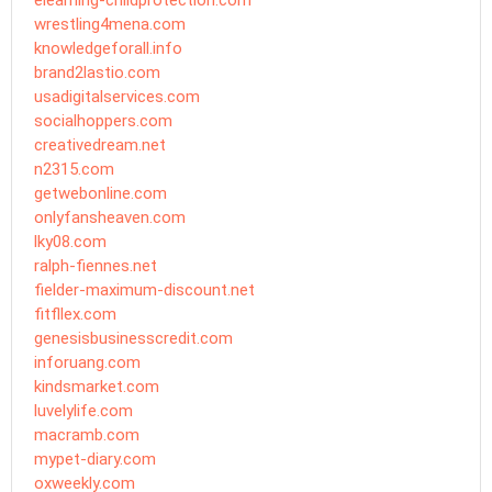
wrestling4mena.com
knowledgeforall.info
brand2lastio.com
usadigitalservices.com
socialhoppers.com
creativedream.net
n2315.com
getwebonline.com
onlyfansheaven.com
lky08.com
ralph-fiennes.net
fielder-maximum-discount.net
fitfllex.com
genesisbusinesscredit.com
inforuang.com
kindsmarket.com
luvelylife.com
macramb.com
mypet-diary.com
oxweekly.com