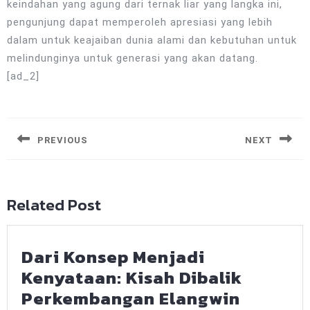
keindahan yang agung dari ternak liar yang langka ini,
pengunjung dapat memperoleh apresiasi yang lebih
dalam untuk keajaiban dunia alami dan kebutuhan untuk
melindunginya untuk generasi yang akan datang.
[ad_2]
Post
navigation
PREVIOUS
NEXT
Previous
Next
post:
post:
Related Post
Dari Konsep Menjadi
Kenyataan: Kisah Dibalik
Dari
Perkembangan Elangwin