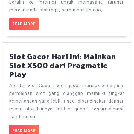
Taruhan
beralih ke internet untuk memasang taruhan
Online
mereka pada olahraga, permainan kasino,
READ
READ MORE
MORE
Slot Gacor Hari Ini: Mainkan
Slot X500 dari Pragmatic
Slot
Play
Gacor
Apa Itu Slot Gacor? Slot gacor merujuk pada jenis
Hari
permainan slot yang dianggap memiliki tingkat
Ini:
kemenangan yang lebih tinggi dibandingkan dengan
Mainkan
mesin slot lainnya. Istilah ‘gacor’ sendiri diambil
Slot
dari bahasa
X500
READ
READ MORE