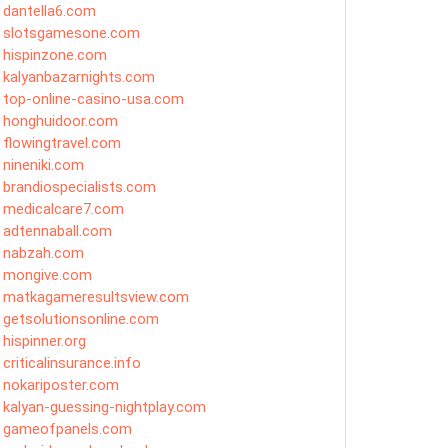
dantella6.com
slotsgamesone.com
hispinzone.com
kalyanbazarnights.com
top-online-casino-usa.com
honghuidoor.com
flowingtravel.com
nineniki.com
brandiospecialists.com
medicalcare7.com
adtennaball.com
nabzah.com
mongive.com
matkagameresultsview.com
getsolutionsonline.com
hispinner.org
criticalinsurance.info
nokariposter.com
kalyan-guessing-nightplay.com
gameofpanels.com