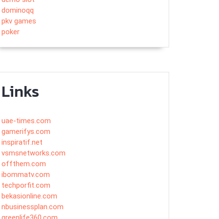
dominoqq
pkv games
poker
Links
uae-times.com
gamerifys.com
inspiratif.net
vsmsnetworks.com
offthem.com
ibommatv.com
techporfit.com
bekasionline.com
nbusinessplan.com
greenlife360.com