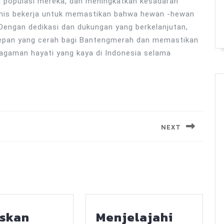
 populasi mereka, dan meningkatkan kesadaran
onis bekerja untuk memastikan bahwa hewan -hewan
 Dengan dedikasi dan dukungan yang berkelanjutan,
an yang cerah bagi Bantengmerah dan memastikan
agaman hayati yang kaya di Indonesia selama
NEXT
Next
post:
skan
Menjelajahi