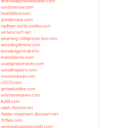
androidappsdownloader.com
usetimenow.com
healthblow.com
gohelpmate.com
rajdhani-satta-matka.com
writerscraft.net
elearning-childprotection.com
wrestling4mena.com
knowledgeforall.info
brand2lastio.com
usadigitalservices.com
socialhoppers.com
creativedream.net
n2315.com
getwebonline.com
onlyfansheaven.com
lky08.com
ralph-fiennes.net
fielder-maximum-discount.net
fitfllex.com
genesisbusinesscredit.com