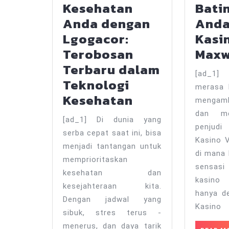
Kesehatan
Bati
Anda dengan
Anda
Lgogacor:
Kasi
Terobosan
Maxw
Terbaru dalam
[ad_1]
Teknologi
merasa 
Revolusi
Kesehatan
mengam
Kesehatan
dan me
[ad_1] Di dunia yang
Anda
penjudi
serba cepat saat ini, bisa
Kasino V
dengan
menjadi tantangan untuk
di mana
Lgogacor:
memprioritaskan
sensas
Terobosan
kesehatan dan
kasino
kesejahteraan kita.
Terbaru
hanya de
Dengan jadwal yang
dalam
Kasino
sibuk, stres terus -
Teknologi
menerus, dan daya tarik