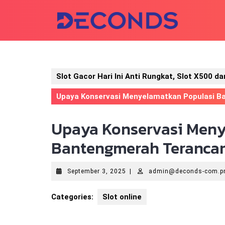
Skip
to
content
Slot Gacor Hari Ini Anti Rungkat, Slot X500 da
Upaya Konservasi Menyelamatkan Populasi 
Upaya Konservasi Meny
Bantengmerah Teranca
September
September 3, 2025
|
admin@deconds-com.pr
3,
2025
Categories:
Slot online