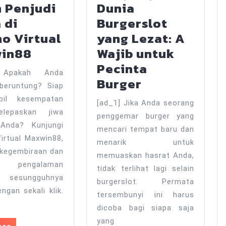
n Penjudi
Dunia
 di
Burgerslot
no Virtual
yang Lezat: A
Bebaskan
in88
Wajib untuk
Batin
Pecinta
 Apakah Anda
Penjudi
Menjelajahi
Burger
beruntung? Siap
Anda
Dunia
bil kesempatan
[ad_1] Jika Anda seorang
di
Burgerslot
lepaskan jiwa
penggemar burger yang
Kasino
yang
 Anda? Kunjungi
mencari tempat baru dan
irtual Maxwin88,
Virtual
Lezat:
menarik untuk
 kegembiraan dan
Maxwin88
A
memuaskan hasrat Anda,
i pengalaman
tidak terlihat lagi selain
Wajib
 sesungguhnya
burgerslot. Permata
untuk
ngan sekali klik.
tersembunyi ini harus
Pecinta
dicoba bagi siapa saja
Burger
yang