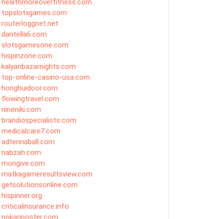
healthmoreoverfitness.com
topslotxgames.com
routerloggnet.net
dantella6.com
slotsgamesone.com
hispinzone.com
kalyanbazarnights.com
top-online-casino-usa.com
honghuidoor.com
flowingtravel.com
nineniki.com
brandiospecialists.com
medicalcare7.com
adtennaball.com
nabzah.com
mongive.com
matkagameresultsview.com
getsolutionsonline.com
hispinner.org
criticalinsurance.info
nokariposter.com