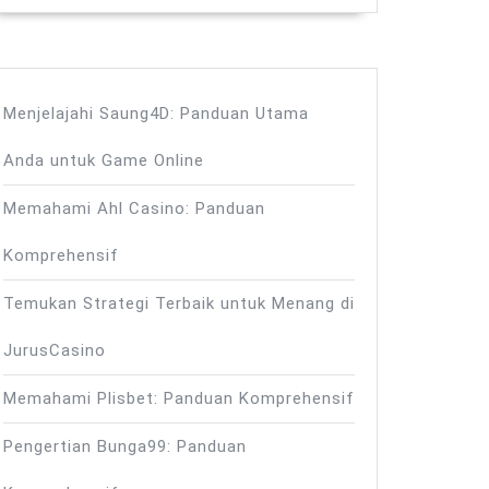
Menjelajahi Saung4D: Panduan Utama
Anda untuk Game Online
Memahami Ahl Casino: Panduan
Komprehensif
Temukan Strategi Terbaik untuk Menang di
JurusCasino
Memahami Plisbet: Panduan Komprehensif
Pengertian Bunga99: Panduan