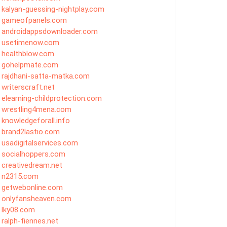
kalyan-guessing-nightplay.com
gameofpanels.com
androidappsdownloader.com
usetimenow.com
healthblow.com
gohelpmate.com
rajdhani-satta-matka.com
writerscraft.net
elearning-childprotection.com
wrestling4mena.com
knowledgeforall.info
brand2lastio.com
usadigitalservices.com
socialhoppers.com
creativedream.net
n2315.com
getwebonline.com
onlyfansheaven.com
lky08.com
ralph-fiennes.net