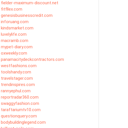
fielder-maximum-discount.net
fitfllex.com
genesisbusinesscredit.com
inforuang.com
kindsmarket.com
luvelylife.com
macramb.com
mypet-diary.com
oxweekly.com
panamacitydeckcontractors.com
westfashions.com
toolshandy.com
travelstager.com
trendinspires.com
rannyephul.com
reportradar360.com
swaggyfashion.com
taraftariumtv10.com
questionquery.com
bodybuildinglegend.com