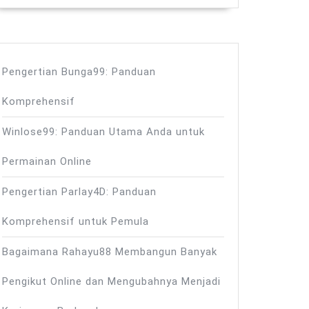
Pengertian Bunga99: Panduan
Komprehensif
Winlose99: Panduan Utama Anda untuk
Permainan Online
Pengertian Parlay4D: Panduan
Komprehensif untuk Pemula
Bagaimana Rahayu88 Membangun Banyak
Pengikut Online dan Mengubahnya Menjadi