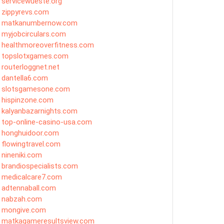
servicewueste.org
zippyrevs.com
matkanumbernow.com
myjobcirculars.com
healthmoreoverfitness.com
topslotxgames.com
routerloggnet.net
dantella6.com
slotsgamesone.com
hispinzone.com
kalyanbazarnights.com
top-online-casino-usa.com
honghuidoor.com
flowingtravel.com
nineniki.com
brandiospecialists.com
medicalcare7.com
adtennaball.com
nabzah.com
mongive.com
matkagameresultsview.com