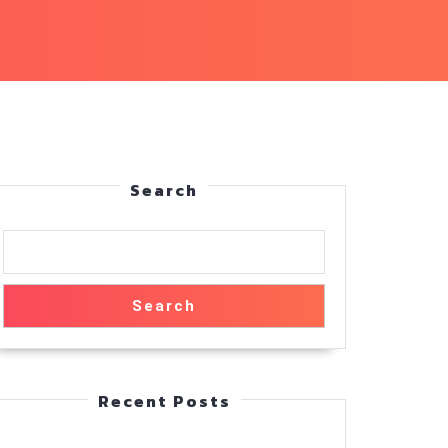
Search
Search
Recent Posts