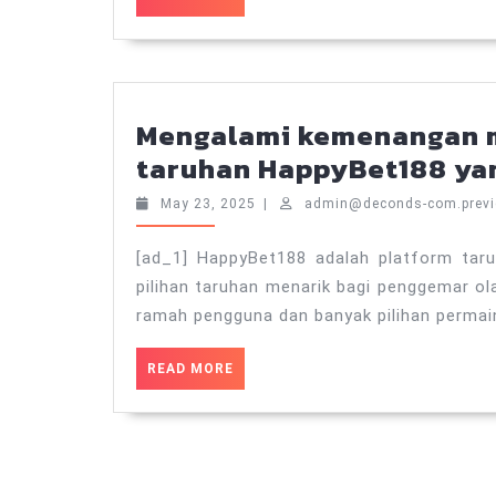
Mist
MORE
Ini
Mengalami kemenangan 
taruhan HappyBet188 ya
May
May 23, 2025
|
admin@deconds-com.prev
23,
2025
[ad_1] HappyBet188 adalah platform tar
pilihan taruhan menarik bagi penggemar o
ramah pengguna dan banyak pilihan permai
READ
READ MORE
MORE