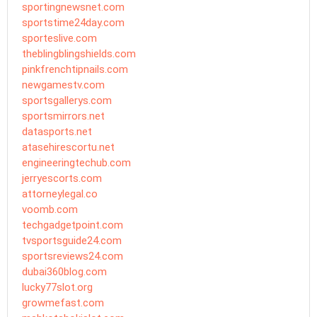
sportingnewsnet.com
sportstime24day.com
sporteslive.com
theblingblingshields.com
pinkfrenchtipnails.com
newgamestv.com
sportsgallerys.com
sportsmirrors.net
datasports.net
atasehirescortu.net
engineeringtechub.com
jerryescorts.com
attorneylegal.co
voomb.com
techgadgetpoint.com
tvsportsguide24.com
sportsreviews24.com
dubai360blog.com
lucky77slot.org
growmefast.com