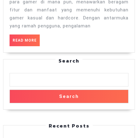
Game
para gamer di mana pun, menawarkan beragam
Terba
fitur dan manfaat yang memenuhi kebutuhan
untuk
gamer kasual dan hardcore. Dengan antarmuka
Game
yang ramah pengguna, pengalaman
di
READ
READ MORE
Mana
MORE
Saja
Search
Search
Recent Posts