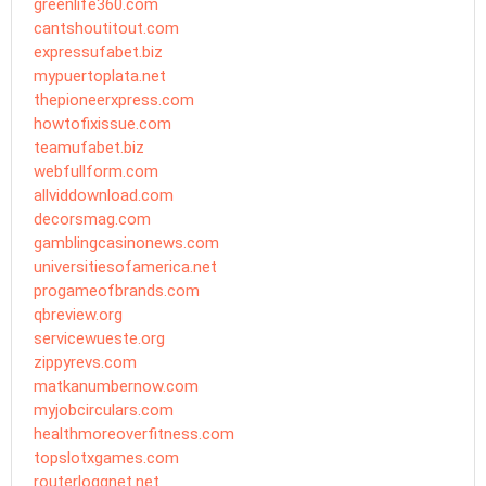
greenlife360.com
cantshoutitout.com
expressufabet.biz
mypuertoplata.net
thepioneerxpress.com
howtofixissue.com
teamufabet.biz
webfullform.com
allviddownload.com
decorsmag.com
gamblingcasinonews.com
universitiesofamerica.net
progameofbrands.com
qbreview.org
servicewueste.org
zippyrevs.com
matkanumbernow.com
myjobcirculars.com
healthmoreoverfitness.com
topslotxgames.com
routerloggnet.net