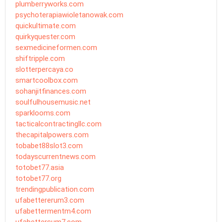
plumberryworks.com
psychoterapiawioletanowak.com
quickultimate.com
quirkyquester.com
sexmedicineformen.com
shiftripple.com
slotterpercaya.co
smartcoolbox.com
sohanjitfinances.com
soulfulhousemusic.net
sparklooms.com
tacticalcontractingllc.com
thecapitalpowers.com
tobabet88slot3.com
todayscurrentnews.com
totobet77.asia
totobet77.org
trendingpublication.com
ufabettererum3.com
ufabettermentm4.com
ufabettersum7.com