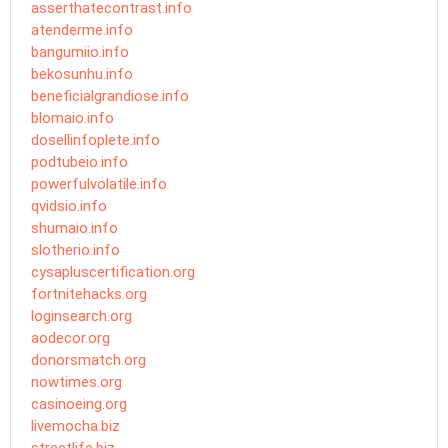
asserthatecontrast.info
atenderme.info
bangumiio.info
bekosunhu.info
beneficialgrandiose.info
blomaio.info
dosellinfoplete.info
podtubeio.info
powerfulvolatile.info
qvidsio.info
shumaio.info
slotherio.info
cysapluscertification.org
fortnitehacks.org
loginsearch.org
aodecor.org
donorsmatch.org
nowtimes.org
casinoeing.org
livemocha.biz
streetlife.biz