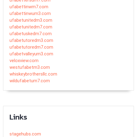
ufabettinwm7.com
ufabettinwum3.com
ufabetunitedm3.com
ufabetunitedm7.com
ufabetuskedm7.com
ufabetutoredm3.com
ufabetutoredm7.com
ufabetvalleyum3.com
veloxview.com
westufabetm3.com
whiskeybrothersllc.com
wildufabetum7.com
Links
stagehubs.com