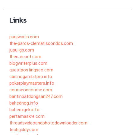
Links
punjwanis.com
the-parcs-clematiscondos.com
jusu-gb.com
thecarepet.com
blogwriterplus.com
guestpostingseo.com
casinogambitpro.info
pokerplaymasters.info
courseoncourse.com
bantinbatdongsan247.com
bahednog.info
bahenxgek.info
pertamaskre.com
threadsvideoandphotodownloader.com
techgiddy.com