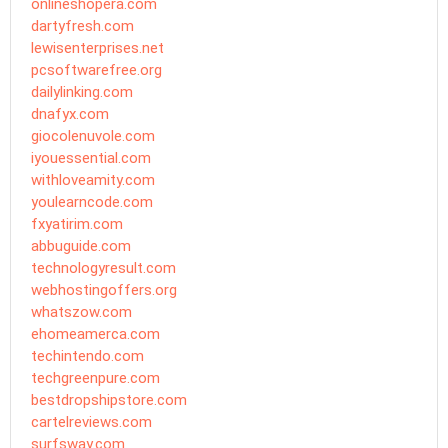
onlineshopera.com
dartyfresh.com
lewisenterprises.net
pcsoftwarefree.org
dailylinking.com
dnafyx.com
giocolenuvole.com
iyouessential.com
withloveamity.com
youlearncode.com
fxyatirim.com
abbuguide.com
technologyresult.com
webhostingoffers.org
whatszow.com
ehomeamerca.com
techintendo.com
techgreenpure.com
bestdropshipstore.com
cartelreviews.com
surfsway.com