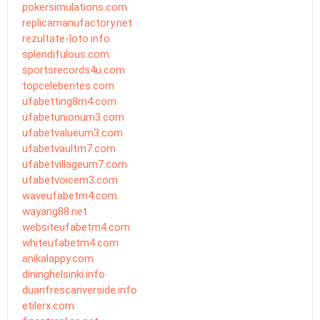
pokersimulations.com
replicamanufactory.net
rezultate-loto.info
splendifulous.com
sportsrecords4u.com
topceleberites.com
ufabetting8m4.com
ufabetunionum3.com
ufabetvalueum3.com
ufabetvaultm7.com
ufabetvillageum7.com
ufabetvoicem3.com
waveufabetm4.com
wayang88.net
websiteufabetm4.com
whiteufabetm4.com
anikalappy.com
dininghelsinki.info
duanfrescariverside.info
etilerx.com