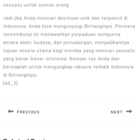
sesuatu untuk semua orang.
Jadi jika Anda mencari destinasi unik dan terpencil di
Indonesia, Anda bisa mengunjungi Bintangmpo. Permata
tersembunyi ini menawarkan perpaduan sempurna
antara alam, budaya, dan petualangan, menjadikannya
tujuan wisata utama bagi mereka yang mencari sesuatu
yang benar-benar istimewa. Kemasi tas Anda dan
bersiaplah untuk mengungkap rahasia terbaik Indonesia
di Bintangmpo.
[ad_2]
Post
navigation
PREVIOUS
NEXT
Previous
Next
post:
post: