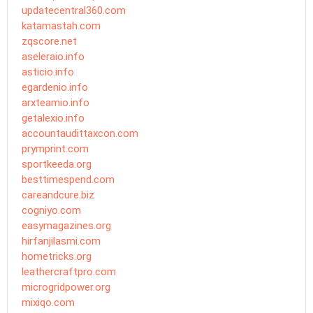
updatecentral360.com
katamastah.com
zqscore.net
aseleraio.info
asticio.info
egardenio.info
arxteamio.info
getalexio.info
accountaudittaxcon.com
prymprint.com
sportkeeda.org
besttimespend.com
careandcure.biz
cogniyo.com
easymagazines.org
hirfanjilasmi.com
hometricks.org
leathercraftpro.com
microgridpower.org
mixiqo.com