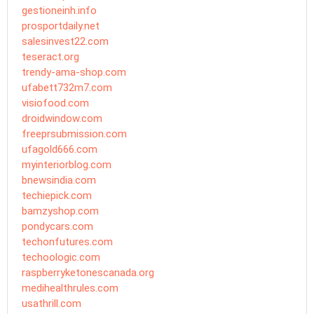
gestioneinh.info
prosportdaily.net
salesinvest22.com
teseract.org
trendy-ama-shop.com
ufabett732m7.com
visiofood.com
droidwindow.com
freeprsubmission.com
ufagold666.com
myinteriorblog.com
bnewsindia.com
techiepick.com
bamzyshop.com
pondycars.com
techonfutures.com
techoologic.com
raspberryketonescanada.org
medihealthrules.com
usathrill.com