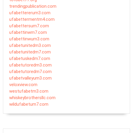
trendingpublication.com
ufabettererum3.com
ufabettermentm4.com
ufabettersum7.com
ufabettinwm7.com
ufabettinwum3.com
ufabetunitedm3.com
ufabetunitedm7.com
ufabetuskedm7.com
ufabetutoredm3.com
ufabetutoredm7.com
ufabetvalleyum3.com
veloxview.com
westufabetm3.com
whiskeybrothersllc.com
wildufabetum7.com