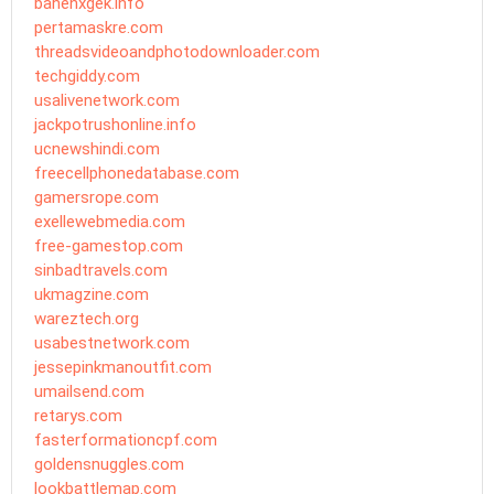
bahenxgek.info
pertamaskre.com
threadsvideoandphotodownloader.com
techgiddy.com
usalivenetwork.com
jackpotrushonline.info
ucnewshindi.com
freecellphonedatabase.com
gamersrope.com
exellewebmedia.com
free-gamestop.com
sinbadtravels.com
ukmagzine.com
wareztech.org
usabestnetwork.com
jessepinkmanoutfit.com
umailsend.com
retarys.com
fasterformationcpf.com
goldensnuggles.com
lookbattlemap.com