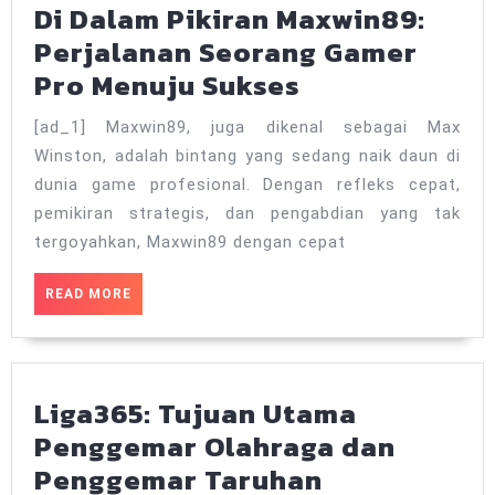
Di Dalam Pikiran Maxwin89:
Jakarta
Perjalanan Seorang Gamer
Di
Pro Menuju Sukses
Dalam
[ad_1] Maxwin89, juga dikenal sebagai Max
Pikiran
Winston, adalah bintang yang sedang naik daun di
Maxwin89:
dunia game profesional. Dengan refleks cepat,
Perjalanan
pemikiran strategis, dan pengabdian yang tak
Seorang
tergoyahkan, Maxwin89 dengan cepat
Gamer
READ
READ MORE
Pro
MORE
Menuju
Sukses
Liga365: Tujuan Utama
Penggemar Olahraga dan
Liga365:
Penggemar Taruhan