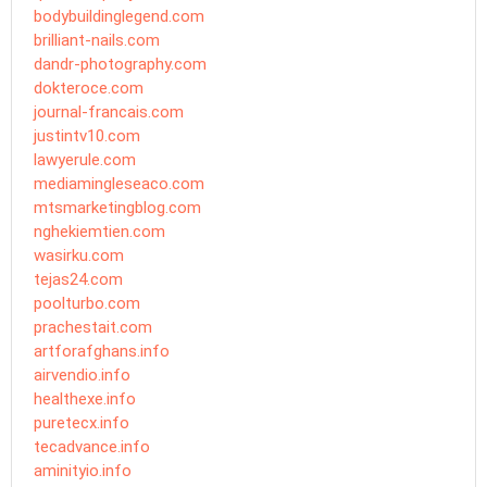
bodybuildinglegend.com
brilliant-nails.com
dandr-photography.com
dokteroce.com
journal-francais.com
justintv10.com
lawyerule.com
mediamingleseaco.com
mtsmarketingblog.com
nghekiemtien.com
wasirku.com
tejas24.com
poolturbo.com
prachestait.com
artforafghans.info
airvendio.info
healthexe.info
puretecx.info
tecadvance.info
aminityio.info