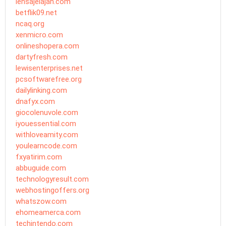
lensajelajah.com
betflik09.net
ncaq.org
xenmicro.com
onlineshopera.com
dartyfresh.com
lewisenterprises.net
pcsoftwarefree.org
dailylinking.com
dnafyx.com
giocolenuvole.com
iyouessential.com
withloveamity.com
youlearncode.com
fxyatirim.com
abbuguide.com
technologyresult.com
webhostingoffers.org
whatszow.com
ehomeamerca.com
techintendo.com