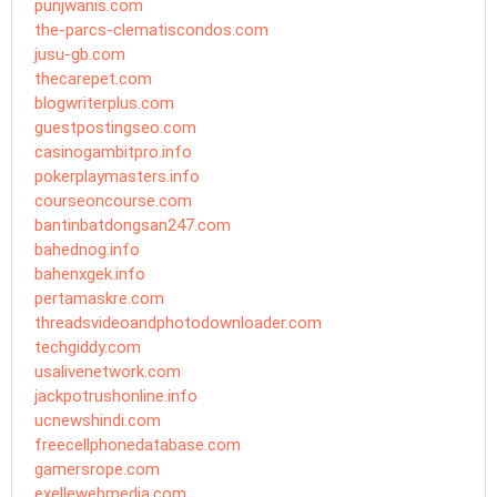
punjwanis.com
the-parcs-clematiscondos.com
jusu-gb.com
thecarepet.com
blogwriterplus.com
guestpostingseo.com
casinogambitpro.info
pokerplaymasters.info
courseoncourse.com
bantinbatdongsan247.com
bahednog.info
bahenxgek.info
pertamaskre.com
threadsvideoandphotodownloader.com
techgiddy.com
usalivenetwork.com
jackpotrushonline.info
ucnewshindi.com
freecellphonedatabase.com
gamersrope.com
exellewebmedia.com