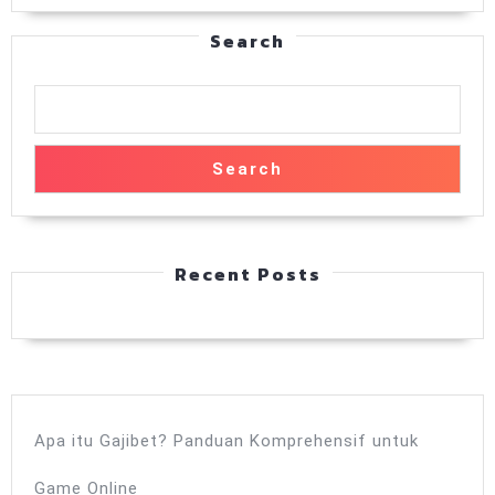
Search
Search
Recent Posts
Apa itu Gajibet? Panduan Komprehensif untuk
Game Online