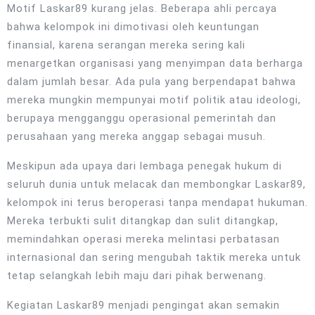
Motif Laskar89 kurang jelas. Beberapa ahli percaya
bahwa kelompok ini dimotivasi oleh keuntungan
finansial, karena serangan mereka sering kali
menargetkan organisasi yang menyimpan data berharga
dalam jumlah besar. Ada pula yang berpendapat bahwa
mereka mungkin mempunyai motif politik atau ideologi,
berupaya mengganggu operasional pemerintah dan
perusahaan yang mereka anggap sebagai musuh.
Meskipun ada upaya dari lembaga penegak hukum di
seluruh dunia untuk melacak dan membongkar Laskar89,
kelompok ini terus beroperasi tanpa mendapat hukuman.
Mereka terbukti sulit ditangkap dan sulit ditangkap,
memindahkan operasi mereka melintasi perbatasan
internasional dan sering mengubah taktik mereka untuk
tetap selangkah lebih maju dari pihak berwenang.
Kegiatan Laskar89 menjadi pengingat akan semakin