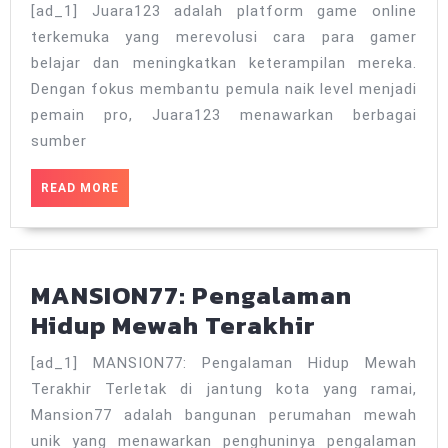
Pem
[ad_1] Juara123 adalah platform game online
hin
terkemuka yang merevolusi cara para gamer
Pro
belajar dan meningkatkan keterampilan mereka.
Bag
Dengan fokus membantu pemula naik level menjadi
Jua
pemain pro, Juara123 menawarkan berbagai
sumber
Me
Ga
READ
READ MORE
Nai
MORE
Lev
MANSION77: Pengalaman
MANSION7
Hidup Mewah Terakhir
Pengalam
[ad_1] MANSION77: Pengalaman Hidup Mewah
Hidup
Terakhir Terletak di jantung kota yang ramai,
Mewah
Mansion77 adalah bangunan perumahan mewah
Terakhir
unik yang menawarkan penghuninya pengalaman