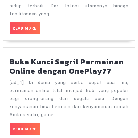
hidup terbaik. Dari lokasi utamanya hingga
fasilitasnya yang
READ
READ MORE
MORE
Buka Kunci Segril Permainan
Buka
Online dengan OnePlay77
Kunci
[ad_1] Di dunia yang serba cepat saat ini,
Segril
permainan online telah menjadi hobi yang populer
Perma
bagi orang-orang dari segala usia. Dengan
Online
kenyamanan bisa bermain dari kenyamanan rumah
denga
Anda sendiri, game
OnePl
READ
READ MORE
MORE