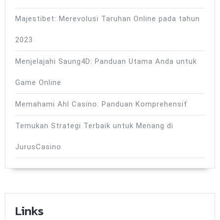
Majestibet: Merevolusi Taruhan Online pada tahun
2023
Menjelajahi Saung4D: Panduan Utama Anda untuk
Game Online
Memahami Ahl Casino: Panduan Komprehensif
Temukan Strategi Terbaik untuk Menang di
JurusCasino
Links