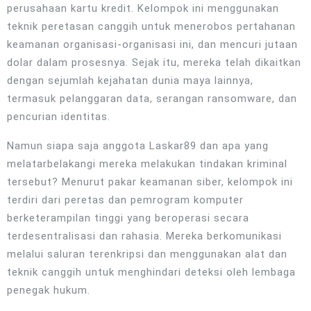
perusahaan kartu kredit. Kelompok ini menggunakan
teknik peretasan canggih untuk menerobos pertahanan
keamanan organisasi-organisasi ini, dan mencuri jutaan
dolar dalam prosesnya. Sejak itu, mereka telah dikaitkan
dengan sejumlah kejahatan dunia maya lainnya,
termasuk pelanggaran data, serangan ransomware, dan
pencurian identitas.
Namun siapa saja anggota Laskar89 dan apa yang
melatarbelakangi mereka melakukan tindakan kriminal
tersebut? Menurut pakar keamanan siber, kelompok ini
terdiri dari peretas dan pemrogram komputer
berketerampilan tinggi yang beroperasi secara
terdesentralisasi dan rahasia. Mereka berkomunikasi
melalui saluran terenkripsi dan menggunakan alat dan
teknik canggih untuk menghindari deteksi oleh lembaga
penegak hukum.