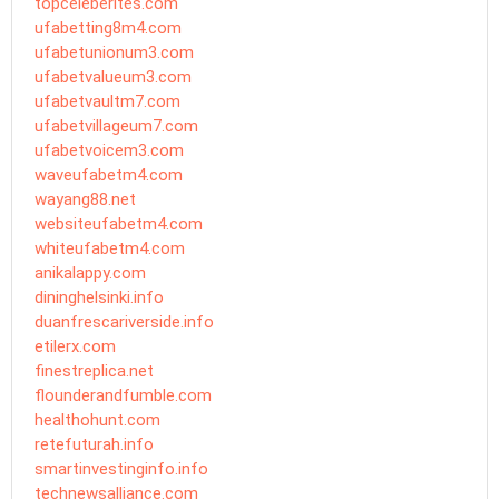
topceleberites.com
ufabetting8m4.com
ufabetunionum3.com
ufabetvalueum3.com
ufabetvaultm7.com
ufabetvillageum7.com
ufabetvoicem3.com
waveufabetm4.com
wayang88.net
websiteufabetm4.com
whiteufabetm4.com
anikalappy.com
dininghelsinki.info
duanfrescariverside.info
etilerx.com
finestreplica.net
flounderandfumble.com
healthohunt.com
retefuturah.info
smartinvestinginfo.info
technewsalliance.com