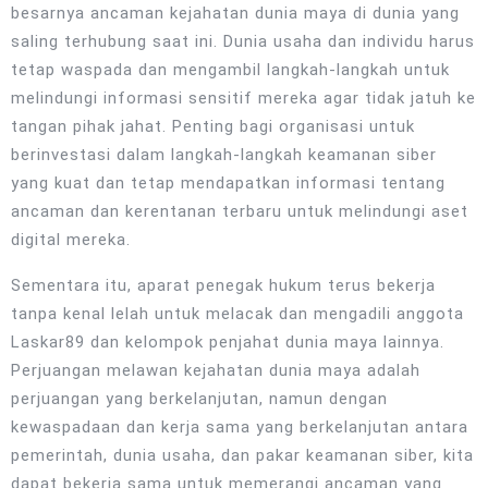
besarnya ancaman kejahatan dunia maya di dunia yang
saling terhubung saat ini. Dunia usaha dan individu harus
tetap waspada dan mengambil langkah-langkah untuk
melindungi informasi sensitif mereka agar tidak jatuh ke
tangan pihak jahat. Penting bagi organisasi untuk
berinvestasi dalam langkah-langkah keamanan siber
yang kuat dan tetap mendapatkan informasi tentang
ancaman dan kerentanan terbaru untuk melindungi aset
digital mereka.
Sementara itu, aparat penegak hukum terus bekerja
tanpa kenal lelah untuk melacak dan mengadili anggota
Laskar89 dan kelompok penjahat dunia maya lainnya.
Perjuangan melawan kejahatan dunia maya adalah
perjuangan yang berkelanjutan, namun dengan
kewaspadaan dan kerja sama yang berkelanjutan antara
pemerintah, dunia usaha, dan pakar keamanan siber, kita
dapat bekerja sama untuk memerangi ancaman yang