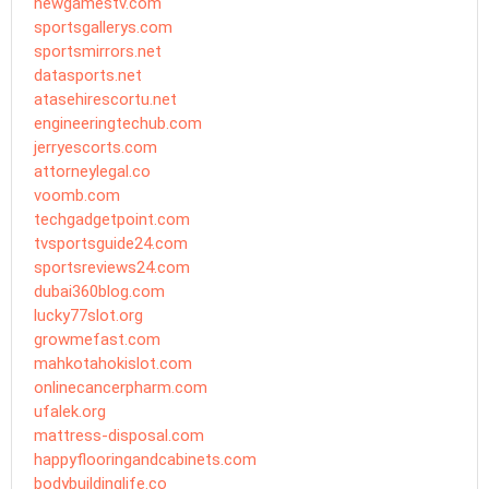
newgamestv.com
sportsgallerys.com
sportsmirrors.net
datasports.net
atasehirescortu.net
engineeringtechub.com
jerryescorts.com
attorneylegal.co
voomb.com
techgadgetpoint.com
tvsportsguide24.com
sportsreviews24.com
dubai360blog.com
lucky77slot.org
growmefast.com
mahkotahokislot.com
onlinecancerpharm.com
ufalek.org
mattress-disposal.com
happyflooringandcabinets.com
bodybuildinglife.co