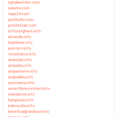
nghekiemtien.com
wasirku.com
tejas24.com
poolturbo.com
prachestait.com
artforafghans.info
airvendio.info
healthexe.info
puretecx.info
tecadvance.info
aminityio.info
amiolahu.info
ampacheme.info
ampullahu.info
aromaxme.info
asserthatecontrast.info
atenderme.info
bangumiio.info
bekosunhu.info
beneficialgrandiose.info