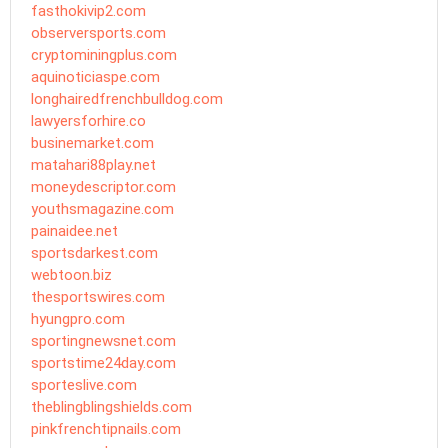
fasthokivip2.com
observersports.com
cryptominingplus.com
aquinoticiaspe.com
longhairedfrenchbulldog.com
lawyersforhire.co
businemarket.com
matahari88play.net
moneydescriptor.com
youthsmagazine.com
painaidee.net
sportsdarkest.com
webtoon.biz
thesportswires.com
hyungpro.com
sportingnewsnet.com
sportstime24day.com
sporteslive.com
theblingblingshields.com
pinkfrenchtipnails.com