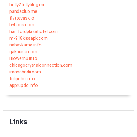
bolly2tollyblog.me
pandaclub.me
flyttevask.io
byhous.com
hartfordplazahotel.com
m-918kissapk.com
nabavkame.info
gakbiasa.com
iflowerhu.info
chicagocrystalconnection.com
imanabadii.com
trilipohu.info
appruptio.info
Links