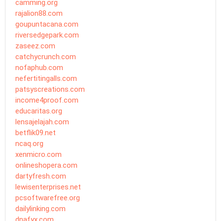
camming.org
rajalion88.com
goupuntacana.com
riversedgepark.com
zaseez.com
catchycrunch.com
nofaphub.com
nefertitingalls.com
patsyscreations.com
income4proof.com
educaritas.org
lensajelajah.com
betflik09.net
ncaq.org
xenmicro.com
onlineshopera.com
dartyfresh.com
lewisenterprises.net
pcsoftwarefree.org
dailylinking.com
dnafyx.com