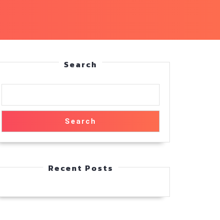
Search
Search
Recent Posts