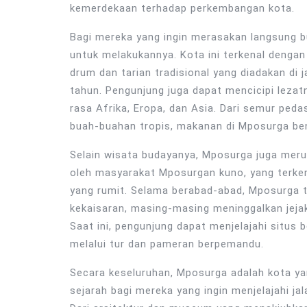
kemerdekaan terhadap perkembangan kota.
Bagi mereka yang ingin merasakan langsung 
untuk melakukannya. Kota ini terkenal dengan
drum dan tarian tradisional yang diadakan di 
tahun. Pengunjung juga dapat mencicipi leza
rasa Afrika, Eropa, dan Asia. Dari semur ped
buah-buahan tropis, makanan di Mposurga be
Selain wisata budayanya, Mposurga juga merup
oleh masyarakat Mposurgan kuno, yang terkena
yang rumit. Selama berabad-abad, Mposurga te
kekaisaran, masing-masing meninggalkan jejak
Saat ini, pengunjung dapat menjelajahi situs b
melalui tur dan pameran berpemandu.
Secara keseluruhan, Mposurga adalah kota 
sejarah bagi mereka yang ingin menjelajahi 