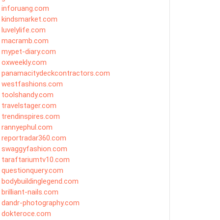
inforuang.com
kindsmarket.com
luvelylife.com
macramb.com
mypet-diary.com
oxweekly.com
panamacitydeckcontractors.com
westfashions.com
toolshandy.com
travelstager.com
trendinspires.com
rannyephul.com
reportradar360.com
swaggyfashion.com
taraftariumtv10.com
questionquery.com
bodybuildinglegend.com
brilliant-nails.com
dandr-photography.com
dokteroce.com