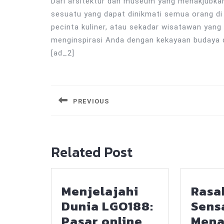
Dari arsitektur dan museum yang menakjubkan
sesuatu yang dapat dinikmati semua orang di 
pecinta kuliner, atau sekadar wisatawan yan
menginspirasi Anda dengan kekayaan budaya 
[ad_2]
Post
navigation
PREVIOUS
Previous
post:
Related Post
Menjelajahi
Rasa
Dunia LGO188:
Sens
Pasar online
Mena