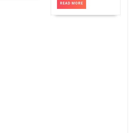
READ
READ MORE
MORE