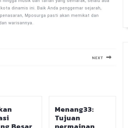
 hingga musik dan tarian yang semarak, selalu ada
kota dinamis ini. Baik Anda penggemar sejarah,
g penasaran, Mposurga pasti akan memikat dan
dan warisannya.
NEXT
Next
post:
kan
Menang33:
asi
Tujuan
ng Besar
permainan