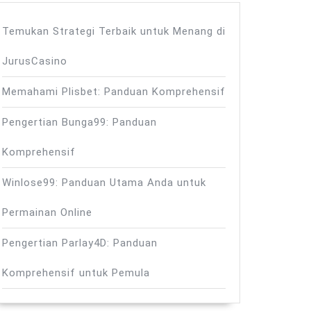
Temukan Strategi Terbaik untuk Menang di
JurusCasino
Memahami Plisbet: Panduan Komprehensif
Pengertian Bunga99: Panduan
Komprehensif
Winlose99: Panduan Utama Anda untuk
Permainan Online
Pengertian Parlay4D: Panduan
Komprehensif untuk Pemula